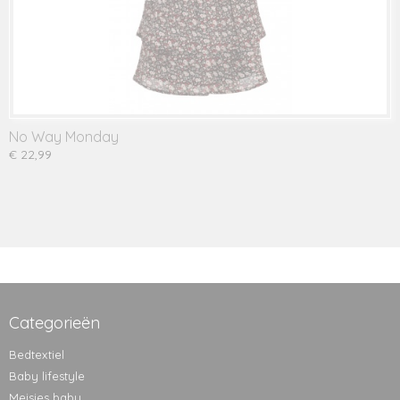
No Way Monday
€ 22,99
Categorieën
Bedtextiel
Baby lifestyle
Meisjes baby