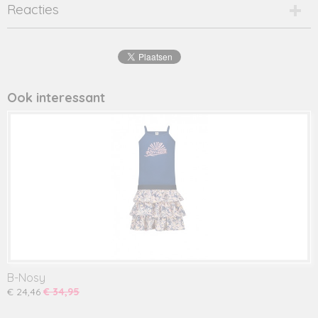
Productcode
Reacties
2280-12906
EAN code
8720001
Productcode leverancier
davina/t
Ook interessant
B-Nosy
€ 24,46
€ 34,95