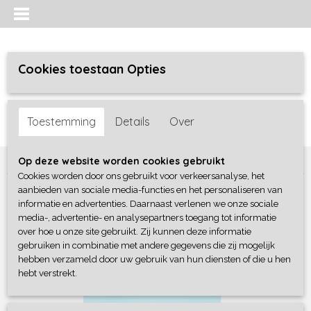
Cookies toestaan Opties
Inloggen
Registreren
UW WINKELWAGEN
Toestemming
Details
Over
Geen producten
(0)
Home
>
Meisjes
>
jurken / rokken/ jumpsuit
>
4President
Op deze website worden cookies gebruikt
Cookies worden door ons gebruikt voor verkeersanalyse, het
aanbieden van sociale media-functies en het personaliseren van
informatie en advertenties. Daarnaast verlenen we onze sociale
media-, advertentie- en analysepartners toegang tot informatie
over hoe u onze site gebruikt. Zij kunnen deze informatie
gebruiken in combinatie met andere gegevens die zij mogelijk
hebben verzameld door uw gebruik van hun diensten of die u hen
hebt verstrekt.