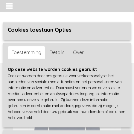
Cookies toestaan Opties
Inloggen
Registreren
UW WINKELWAGEN
Toestemming
Details
Over
Geen producten
(0)
Home
>
Meisjes
>
jurken / rokken/ jumpsuit
>
B-Nosy
Op deze website worden cookies gebruikt
Cookies worden door ons gebruikt voor verkeersanalyse, het
aanbieden van sociale media-functies en het personaliseren van
informatie en advertenties. Daarnaast verlenen we onze sociale
media-, advertentie- en analysepartners toegang tot informatie
over hoe u onze site gebruikt. Zij kunnen deze informatie
gebruiken in combinatie met andere gegevens die zij mogelijk
hebben verzameld door uw gebruik van hun diensten of die u hen
hebt verstrekt.