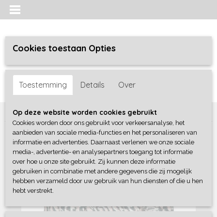
Cookies toestaan Opties
Inloggen
Registreren
UW WINKELWAGEN
Toestemming
Details
Over
Geen producten
(0)
Home
>
Meisjes
>
jurken / rokken/ jumpsuit
>
No Way Monday
Op deze website worden cookies gebruikt
Cookies worden door ons gebruikt voor verkeersanalyse, het
aanbieden van sociale media-functies en het personaliseren van
informatie en advertenties. Daarnaast verlenen we onze sociale
media-, advertentie- en analysepartners toegang tot informatie
over hoe u onze site gebruikt. Zij kunnen deze informatie
gebruiken in combinatie met andere gegevens die zij mogelijk
hebben verzameld door uw gebruik van hun diensten of die u hen
hebt verstrekt.