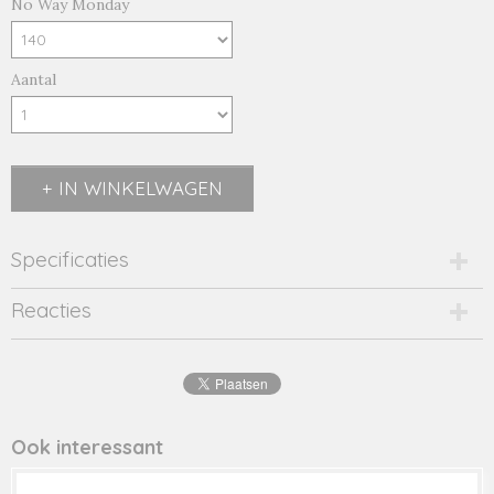
No Way Monday
Aantal
IN WINKELWAGEN
Specificaties
Productcode
Reacties
2483-14170
EAN code
8719975
Productcode leverancier
44061
Ook interessant