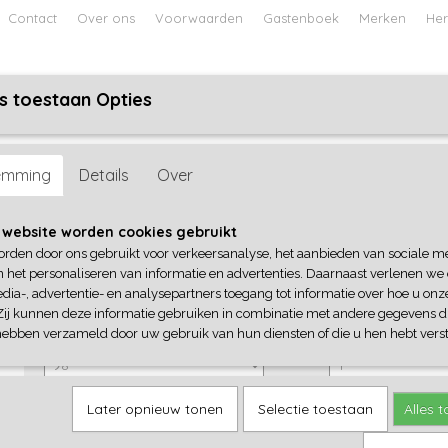
Contact
Over ons
Voorwaarden
Gastenboek
Merken
Her
s toestaan Opties
ABY
JONGENS BABY
UNISEX BABY
FEETJE PYJAMA
ay Monday
emming
Details
Over
No Way Monday
 website worden cookies gebruikt
orden door ons gebruikt voor verkeersanalyse, het aanbieden van sociale m
€ 24,99
(inclusief btw 21%)
n het personaliseren van informatie en advertenties. Daarnaast verlenen we
dia-, advertentie- en analysepartners toegang tot informatie over hoe u onze
✓
Op voorraad
Zij kunnen deze informatie gebruiken in combinatie met andere gegevens di
No Way Monday
Aantal
hebben verzameld door uw gebruik van hun diensten of die u hen hebt verst
Later opnieuw tonen
Selectie toestaan
Alles 
IN WINKELWAGEN