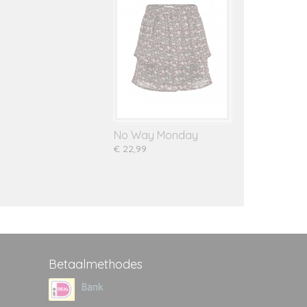
No Way Monday
€ 22,99
Betaalmethodes