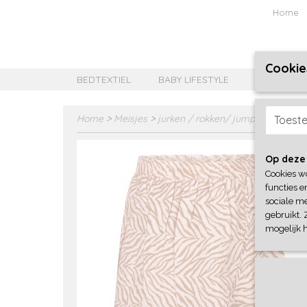
Home
Cookie
BEDTEXTIEL
BABY LIFESTYLE
MEISJES B
Home
>
Meisjes
>
jurken / rokken/ jumpsuit
>
No W
Toest
Op deze
Cookies w
functies e
sociale me
gebruikt. 
mogelijk 