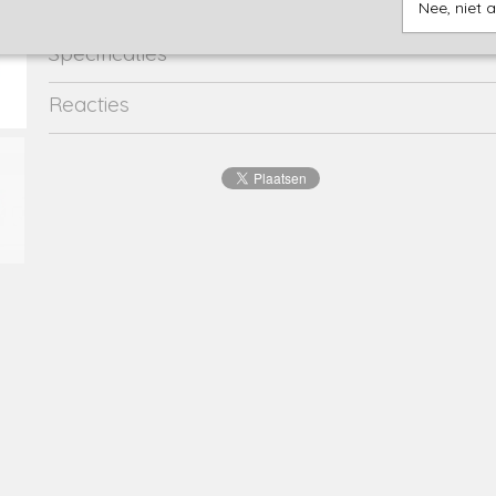
Nee, niet 
Specificaties
Productcode
2667-15216
Reacties
EAN code
8720815
Productcode leverancier
46012