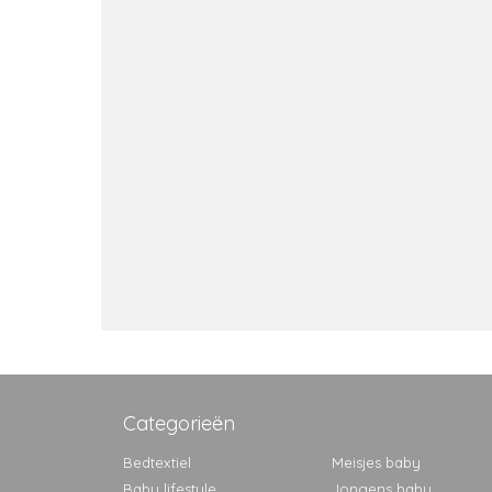
Categorieën
Bedtextiel
Meisjes baby
Baby lifestyle
Jongens baby