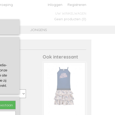
roeping
Inloggen
Registreren
UW WINKELWAGEN
Geen producten
(0)
MEISJES
JONGENS
Ook interessant
edia-
 onze
 site
e zij
rekt.
toestaan