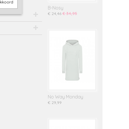
akkoord
B-Nosy
€ 24,46
€ 34,95
No Way Monday
€ 29,99