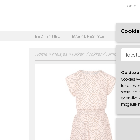
Home
Cookie
BEDTEXTIEL
BABY LIFESTYLE
MEISJES B
Home
>
Meisjes
>
jurken / rokken/ jumpsuit
>
No W
Toest
Op deze
Cookies w
functies e
sociale me
gebruikt. 
mogelijk 