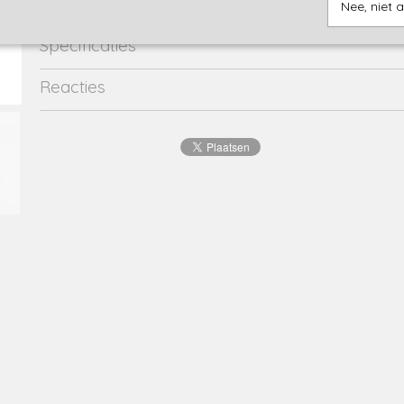
Nee, niet 
Specificaties
Productcode
2668-15226
Reacties
EAN code
8720815
Productcode leverancier
46017