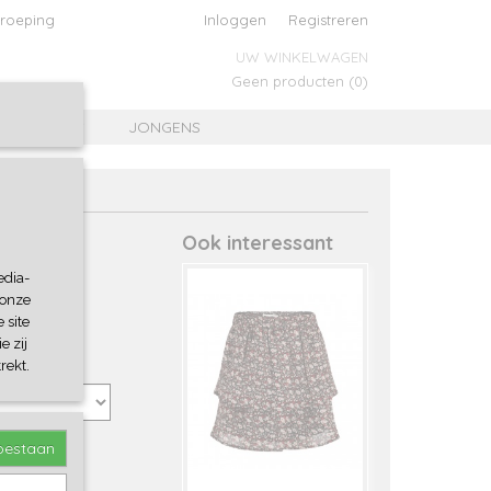
roeping
Inloggen
Registreren
UW WINKELWAGEN
Geen producten
(0)
MEISJES
JONGENS
Ook interessant
edia-
 onze
 site
e zij
rekt.
toestaan