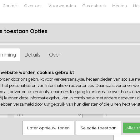
Contact
Over ons
Voorwaarden
Gastenboek
Merken
Her
s toestaan Opties
ABY
JONGENS BABY
UNISEX BABY
FEETJE PYJAMA
ay Monday
emming
Details
Over
No Way Monday
 website worden cookies gebruikt
orden door ons gebruikt voor verkeersanalyse, het aanbieden van sociale m
€ 34,99
€ 24,49
n het personaliseren van informatie en advertenties. Daarnaast verlenen we
(inclusief btw 21%)
dia-, advertentie- en analysepartners toegang tot informatie over hoe u onze
✓
Op voorraad
Zij kunnen deze informatie gebruiken in combinatie met andere gegevens di
hebben verzameld door uw gebruik van hun diensten of die u hen hebt verst
No Way Monday
Aantal
Later opnieuw tonen
Selectie toestaan
Alles 
IN WINKELWAGEN