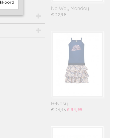
akkoord
No Way Monday
€ 22,99
B-Nosy
€ 24,46
€ 34,95