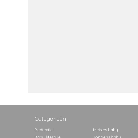
Categorieën
Bedtextiel
Meisjes baby
Baby lifestyle
Jongens baby