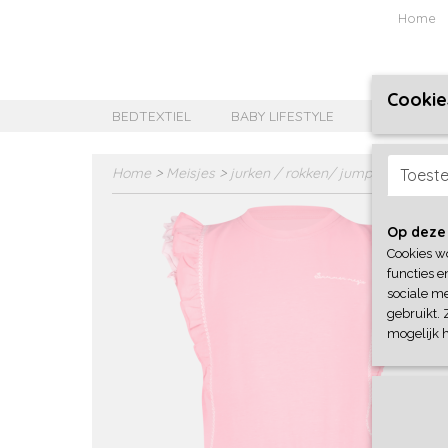
Home
Cookie
BEDTEXTIEL
BABY LIFESTYLE
MEISJES B
Home
>
Meisjes
>
jurken / rokken/ jumpsuit
>
4Pres
Toest
Op deze
Cookies w
functies e
sociale me
gebruikt. 
mogelijk 