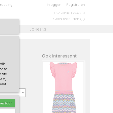
roeping
Inloggen
Registreren
UW WINKELWAGEN
Geen producten
(0)
MEISJES
JONGENS
Ook interessant
edia-
 onze
 site
e zij
rekt.
toestaan