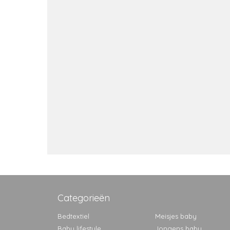
Categorieën
Bedtextiel
Meisjes baby
Baby lifestyle
Jongens baby