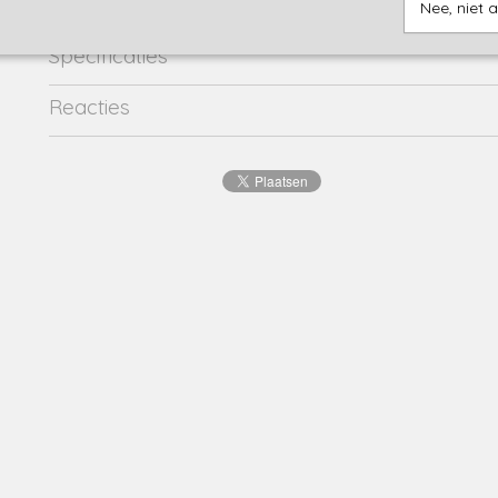
Nee, niet 
Specificaties
Productcode
2869-16295
Reacties
EAN code
8720001
Productcode leverancier
devika