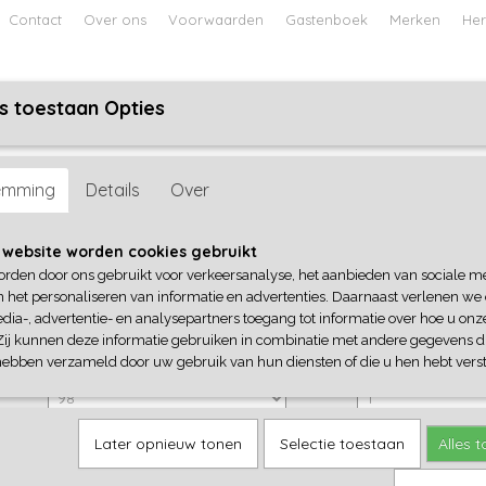
Contact
Over ons
Voorwaarden
Gastenboek
Merken
Her
s toestaan Opties
ABY
JONGENS BABY
UNISEX BABY
FEETJE PYJAMA
ident
emming
Details
Over
4President
 website worden cookies gebruikt
orden door ons gebruikt voor verkeersanalyse, het aanbieden van sociale m
€ 29,95
€ 20,96
n het personaliseren van informatie en advertenties. Daarnaast verlenen we
(inclusief btw 21%)
dia-, advertentie- en analysepartners toegang tot informatie over hoe u onze
✓
Op voorraad
Zij kunnen deze informatie gebruiken in combinatie met andere gegevens di
hebben verzameld door uw gebruik van hun diensten of die u hen hebt verst
4President
Aantal
Later opnieuw tonen
Selectie toestaan
Alles 
IN WINKELWAGEN