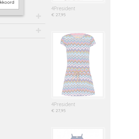
akkoord
4President
€ 27,95
4President
€ 27,95