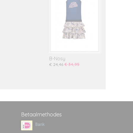
B-Nosy
€ 24,46
€ 34,95
Betaalmethodes