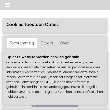
Cookies toestaan Opties
Inloggen
Registreren
UW WINKELWAGEN
Toestemming
Details
Over
Geen producten
(0)
Home
>
Meisjes
>
jurken / rokken/ jumpsuit
>
4President
Op deze website worden cookies gebruikt
Cookies worden door ons gebruikt voor verkeersanalyse, het
aanbieden van sociale media-functies en het personaliseren van
informatie en advertenties. Daarnaast verlenen we onze sociale
media-, advertentie- en analysepartners toegang tot informatie
over hoe u onze site gebruikt. Zij kunnen deze informatie
gebruiken in combinatie met andere gegevens die zij mogelijk
hebben verzameld door uw gebruik van hun diensten of die u hen
hebt verstrekt.