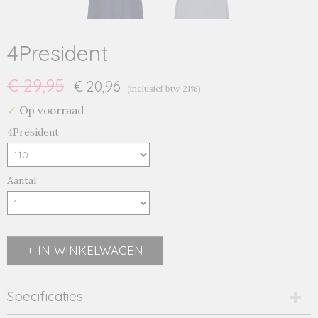
4President
€ 29,95
€ 20,96
(inclusief btw 21%)
✓
Op voorraad
4President
Aantal
IN WINKELWAGEN
Specificaties