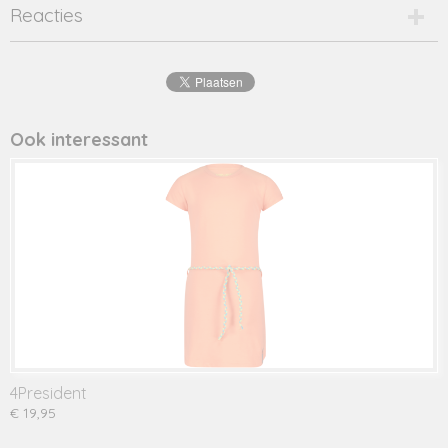
Productcode
Reacties
rian-16560
EAN code
8720001
Productcode leverancier
rian
Ook interessant
4President
€ 19,95