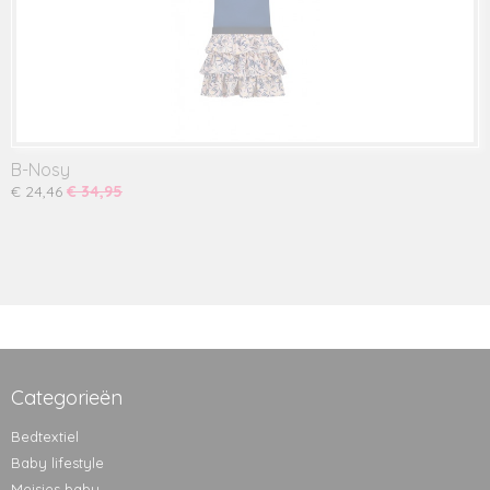
B-Nosy
€ 24,46
€ 34,95
Categorieën
Bedtextiel
Baby lifestyle
Meisjes baby