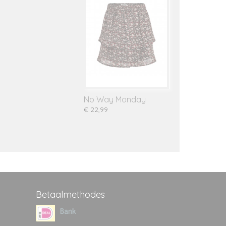
No Way Monday
€ 22,99
Betaalmethodes