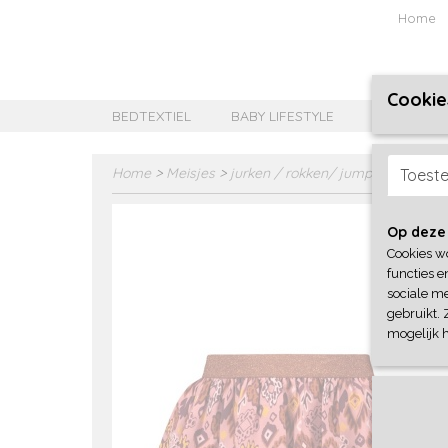
Home
Cookie
BEDTEXTIEL
BABY LIFESTYLE
MEISJES B
Home
>
Meisjes
>
jurken / rokken/ jumpsuit
>
B-No
Toest
Op deze
Cookies w
functies e
sociale me
gebruikt. 
mogelijk 