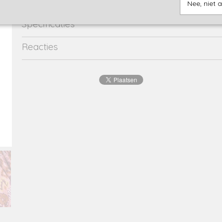
Nee, niet 
Specificaties
Productcode
y308-5795-18011
Reacties
Productcode leverancier
y308-5795