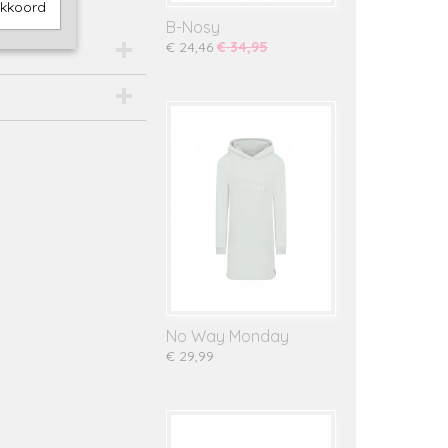
akkoord
B-Nosy
€ 24,46
€ 34,95
No Way Monday
€ 29,99