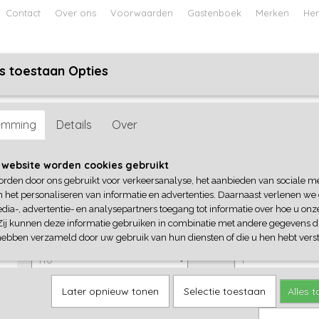
Contact
Over ons
Voorwaarden
Gastenboek
Merken
Her
s toestaan Opties
ABY
JONGENS BABY
UNISEX BABY
FEETJE PYJAMA
sy
emming
Details
Over
B-Nosy
 website worden cookies gebruikt
orden door ons gebruikt voor verkeersanalyse, het aanbieden van sociale m
€ 32,95
(inclusief btw 21%)
n het personaliseren van informatie en advertenties. Daarnaast verlenen we
dia-, advertentie- en analysepartners toegang tot informatie over hoe u onze
✓
Op voorraad
Zij kunnen deze informatie gebruiken in combinatie met andere gegevens di
B-Nosy
Aantal
hebben verzameld door uw gebruik van hun diensten of die u hen hebt verst
Later opnieuw tonen
Selectie toestaan
Alles 
IN WINKELWAGEN