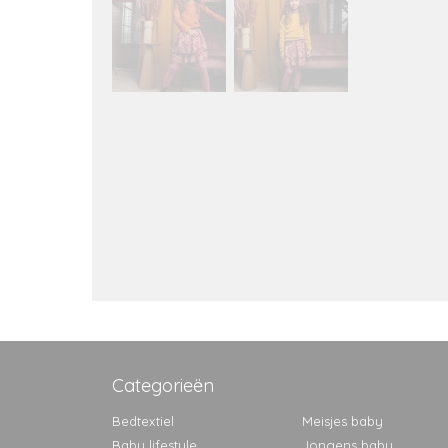
Categorieën
Bedtextiel
Meisjes baby
Baby lifestyle
Jongens baby