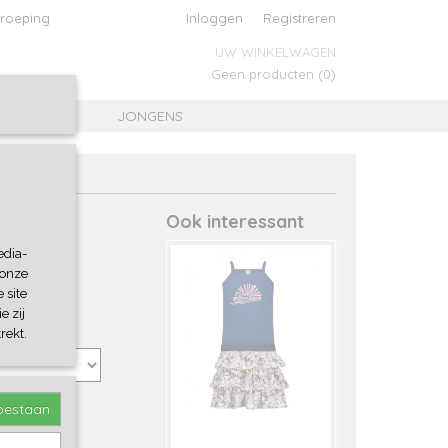
roeping
Inloggen
Registreren
UW WINKELWAGEN
Geen producten
(0)
MEISJES
JONGENS
Ook interessant
edia-
 onze
 site
e zij
rekt.
toestaan