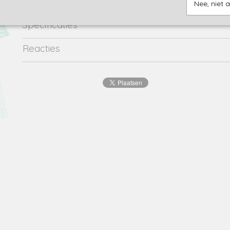
Nee, niet 
Specificaties
Productcode
HS24KGN46003-1432
Reacties
EAN code
8720834
Productcode leverancier
HS24KGN46003