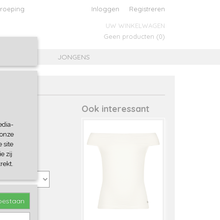
roeping
Inloggen
Registreren
UW WINKELWAGEN
Geen producten
(0)
MEISJES
JONGENS
Ook interessant
edia-
 onze
 site
e zij
rekt.
toestaan