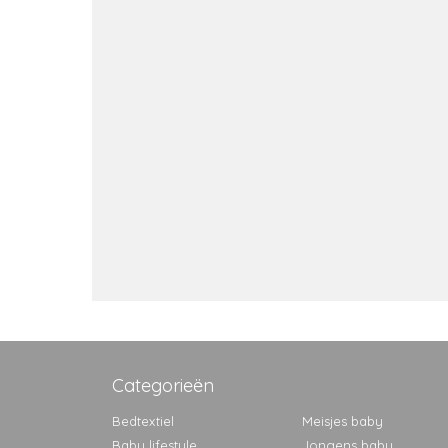
Categorieën
Bedtextiel
Meisjes baby
Baby lifestyle
Jongens baby