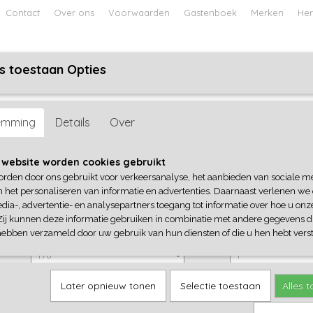
Contact
Over ons
Voorwaarden
Gastenboek
Merken
Her
s toestaan Opties
ABY
JONGENS BABY
UNISEX BABY
FEETJE PYJAMA
no
emming
Details
Over
Vingino
 website worden cookies gebruikt
orden door ons gebruikt voor verkeersanalyse, het aanbieden van sociale m
€ 39,99
(inclusief btw 21%)
n het personaliseren van informatie en advertenties. Daarnaast verlenen we
dia-, advertentie- en analysepartners toegang tot informatie over hoe u onze
✓
Op voorraad
Zij kunnen deze informatie gebruiken in combinatie met andere gegevens di
Vingino
Aantal
hebben verzameld door uw gebruik van hun diensten of die u hen hebt verst
Later opnieuw tonen
Selectie toestaan
Alles 
IN WINKELWAGEN