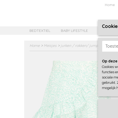
Home
Cookie
BEDTEXTIEL
BABY LIFESTYLE
MEISJES B
Home
>
Meisjes
>
jurken / rokken/ jumpsuit
>
Vingi
Toest
Op deze
Cookies w
functies e
sociale me
gebruikt. 
mogelijk 