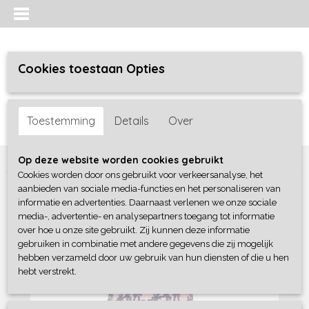
Cookies toestaan Opties
Inloggen
Registreren
UW WINKELWAGEN
Toestemming
Details
Over
Geen producten
(0)
Home
>
Meisjes
>
jurken / rokken/ jumpsuit
>
B-Nosy
Op deze website worden cookies gebruikt
Cookies worden door ons gebruikt voor verkeersanalyse, het
aanbieden van sociale media-functies en het personaliseren van
informatie en advertenties. Daarnaast verlenen we onze sociale
media-, advertentie- en analysepartners toegang tot informatie
over hoe u onze site gebruikt. Zij kunnen deze informatie
gebruiken in combinatie met andere gegevens die zij mogelijk
hebben verzameld door uw gebruik van hun diensten of die u hen
hebt verstrekt.