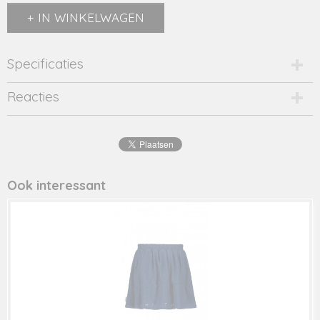
IN WINKELWAGEN
Specificaties
Productcode
Reacties
Y403-5891-908-20453
EAN code
8720859
Productcode leverancier
Y403-5891
Ook interessant