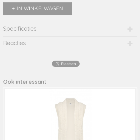
IN WINKELWAGEN
Specificaties
Productcode
Reacties
Y408-5845-928-22138
Productcode leverancier
Y408-5845
Ook interessant