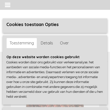
Cookies toestaan Opties
Inloggen
Registreren
UW WINKELWAGEN
Toestemming
Details
Over
Geen producten
(0)
Home
>
Meisjes
>
jurken / rokken/ jumpsuit
>
B-Nosy
Op deze website worden cookies gebruikt
Cookies worden door ons gebruikt voor verkeersanalyse, het
aanbieden van sociale media-functies en het personaliseren van
informatie en advertenties. Daarnaast verlenen we onze sociale
media-, advertentie- en analysepartners toegang tot informatie
over hoe u onze site gebruikt. Zij kunnen deze informatie
gebruiken in combinatie met andere gegevens die zij mogelijk
hebben verzameld door uw gebruik van hun diensten of die u hen
hebt verstrekt.