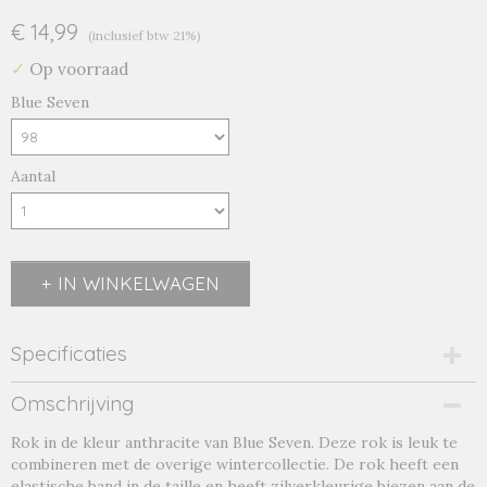
€ 14,99
(inclusief btw 21%)
✓
Op voorraad
Blue Seven
Aantal
IN WINKELWAGEN
Specificaties
Productcode
Omschrijving
774510-5033
Rok in de kleur anthracite van Blue Seven. Deze rok is leuk te
EAN code
combineren met de overige wintercollectie. De rok heeft een
4055852304345
elastische band in de taille en heeft zilverkleurige biezen aan de