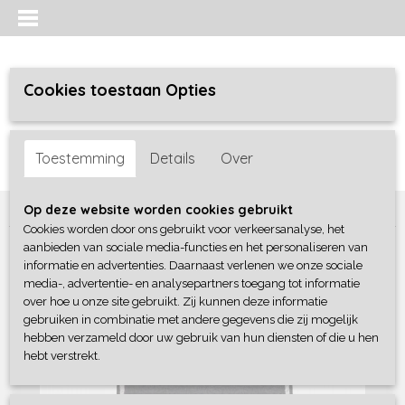
Cookies toestaan Opties
Inloggen
Registreren
UW WINKELWAGEN
Toestemming
Details
Over
Geen producten
(0)
Home
>
Meisjes
>
jurken / rokken/ jumpsuit
>
Blue Seven
Op deze website worden cookies gebruikt
Cookies worden door ons gebruikt voor verkeersanalyse, het
aanbieden van sociale media-functies en het personaliseren van
informatie en advertenties. Daarnaast verlenen we onze sociale
media-, advertentie- en analysepartners toegang tot informatie
over hoe u onze site gebruikt. Zij kunnen deze informatie
gebruiken in combinatie met andere gegevens die zij mogelijk
hebben verzameld door uw gebruik van hun diensten of die u hen
hebt verstrekt.