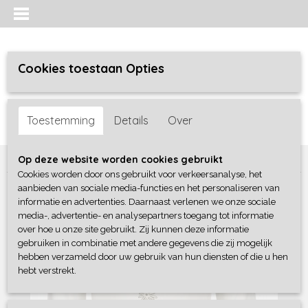
Cookies toestaan Opties
Inloggen
Registreren
UW WINKELWAGEN
Toestemming
Details
Over
Geen producten
(0)
Home
>
Meisjes
>
Shirts / Tunieken / Blouses
>
Blue Seven
Op deze website worden cookies gebruikt
Cookies worden door ons gebruikt voor verkeersanalyse, het
aanbieden van sociale media-functies en het personaliseren van
informatie en advertenties. Daarnaast verlenen we onze sociale
media-, advertentie- en analysepartners toegang tot informatie
over hoe u onze site gebruikt. Zij kunnen deze informatie
gebruiken in combinatie met andere gegevens die zij mogelijk
hebben verzameld door uw gebruik van hun diensten of die u hen
hebt verstrekt.