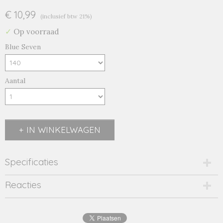
€ 10,99
(inclusief btw 21%)
✓
Op voorraad
Blue Seven
Aantal
IN WINKELWAGEN
Specificaties
Productcode
Reacties
551605/wit-7553
EAN code
4055852641013