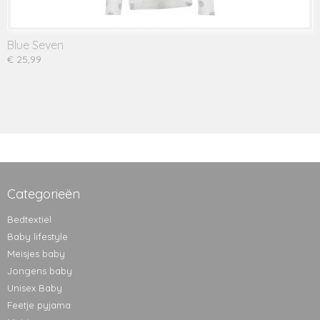
Blue Seven
€ 25,99
Categorieën
Bedtextiel
Baby lifestyle
Meisjes baby
Jongens baby
Unisex Baby
Feetje pyjama