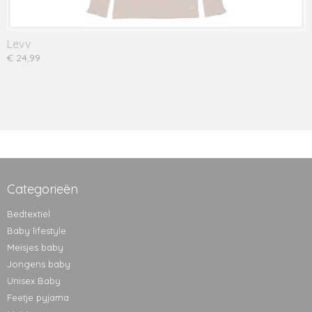
Levv
€ 24,99
Categorieën
Bedtextiel
Baby lifestyle
Meisjes baby
Jongens baby
Unisex Baby
Feetje pyjama