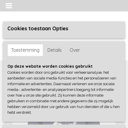
Cookies toestaan Opties
Inloggen
Registreren
UW WINKELWAGEN
Toestemming
Details
Over
Geen producten
(0)
Home
>
Meisjes
>
Shirts / Tunieken / Blouses
>
Blue Seven
Op deze website worden cookies gebruikt
Cookies worden door ons gebruikt voor verkeersanalyse, het
aanbieden van sociale media-functies en het personaliseren van
informatie en advertenties. Daarnaast verlenen we onze sociale
media-, advertentie- en analysepartners toegang tot informatie
over hoe u onze site gebruikt. Zij kunnen deze informatie
gebruiken in combinatie met andere gegevens die zij mogelijk
hebben verzameld door uw gebruik van hun diensten of die u hen
hebt verstrekt.