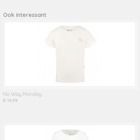
Productcode leverancier
750671
Ook interessant
No Way Monday
€ 19,99