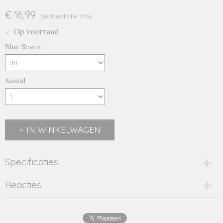
€ 16,99
(inclusief btw 21%)
✓
Op voorraad
Blue Seven
Aantal
IN WINKELWAGEN
Specificaties
Productcode
Reacties
1985-11088
EAN code
4063948