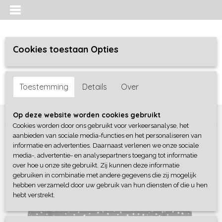
Cookies toestaan Opties
Inloggen
Registreren
UW WINKELWAGEN
Toestemming
Details
Over
Geen producten
(0)
Home
>
Meisjes
>
Shirts / Tunieken / Blouses
>
4President
Op deze website worden cookies gebruikt
Cookies worden door ons gebruikt voor verkeersanalyse, het
aanbieden van sociale media-functies en het personaliseren van
informatie en advertenties. Daarnaast verlenen we onze sociale
media-, advertentie- en analysepartners toegang tot informatie
over hoe u onze site gebruikt. Zij kunnen deze informatie
gebruiken in combinatie met andere gegevens die zij mogelijk
hebben verzameld door uw gebruik van hun diensten of die u hen
hebt verstrekt.