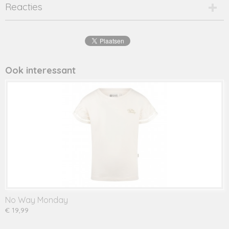
Productcode
Reacties
2539-14526
EAN code
8720001
Productcode leverancier
mina
Ook interessant
No Way Monday
€ 19,99