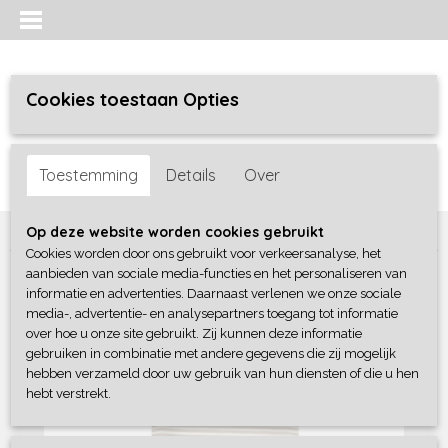
Cookies toestaan Opties
Inloggen
Registreren
UW WINKELWAGEN
Toestemming
Details
Over
Geen producten
(0)
Home
>
Meisjes
>
Shirts / Tunieken / Blouses
>
No Way Monday
Op deze website worden cookies gebruikt
Cookies worden door ons gebruikt voor verkeersanalyse, het
aanbieden van sociale media-functies en het personaliseren van
informatie en advertenties. Daarnaast verlenen we onze sociale
media-, advertentie- en analysepartners toegang tot informatie
over hoe u onze site gebruikt. Zij kunnen deze informatie
gebruiken in combinatie met andere gegevens die zij mogelijk
hebben verzameld door uw gebruik van hun diensten of die u hen
hebt verstrekt.