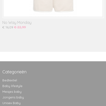
No Way Monday
€ 16,09
€ 22,99
Categorieën
Bedtextiel
Baby lifestyle
Meisjes baby
Jongens baby
Unisex Baby