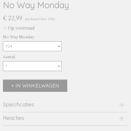
No Way Monday
€ 22,99
(inclusief btw 21%)
✓
Op voorraad
No Way Monday
Aantal
IN WINKELWAGEN
Specificaties
Productcode
Reacties
2677-15298
EAN code