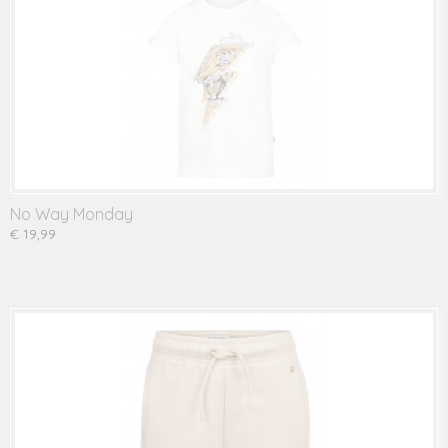
No Way Monday
€ 19,99