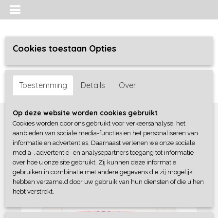
Cookies toestaan Opties
Inloggen
Registreren
UW WINKELWAGEN
Toestemming
Details
Over
Geen producten
(0)
Home
>
Meisjes
>
Shirts / Tunieken / Blouses
>
B-Nosy
Op deze website worden cookies gebruikt
Cookies worden door ons gebruikt voor verkeersanalyse, het
aanbieden van sociale media-functies en het personaliseren van
informatie en advertenties. Daarnaast verlenen we onze sociale
media-, advertentie- en analysepartners toegang tot informatie
over hoe u onze site gebruikt. Zij kunnen deze informatie
gebruiken in combinatie met andere gegevens die zij mogelijk
hebben verzameld door uw gebruik van hun diensten of die u hen
hebt verstrekt.