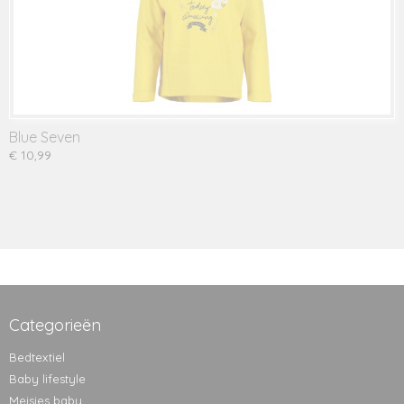
Blue Seven
€ 10,99
Categorieën
Bedtextiel
Baby lifestyle
Meisjes baby