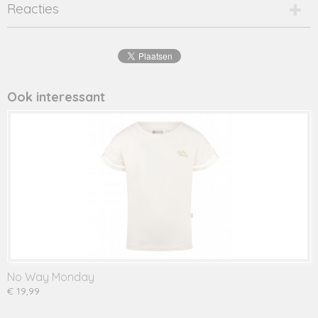
Productcode
Reacties
2707-15471
EAN code
8720859
Productcode leverancier
y302-5440
Ook interessant
No Way Monday
€ 19,99