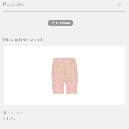
Productcode
Reacties
eline-16674
EAN code
8720001
Productcode leverancier
eline
Ook interessant
4President
€ 17,95