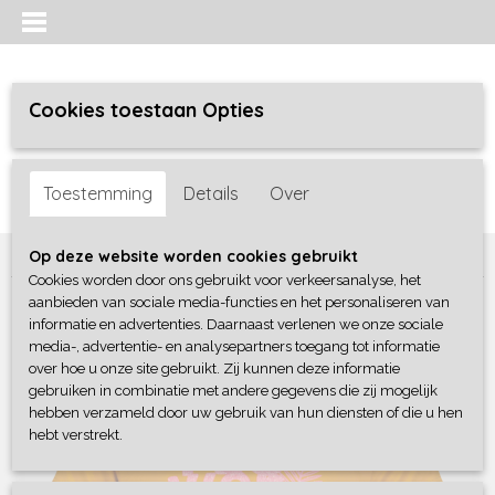
Cookies toestaan Opties
Inloggen
Registreren
UW WINKELWAGEN
Toestemming
Details
Over
Geen producten
(0)
Home
>
Meisjes
>
Shirts / Tunieken / Blouses
>
4President
Op deze website worden cookies gebruikt
Cookies worden door ons gebruikt voor verkeersanalyse, het
aanbieden van sociale media-functies en het personaliseren van
informatie en advertenties. Daarnaast verlenen we onze sociale
media-, advertentie- en analysepartners toegang tot informatie
over hoe u onze site gebruikt. Zij kunnen deze informatie
gebruiken in combinatie met andere gegevens die zij mogelijk
hebben verzameld door uw gebruik van hun diensten of die u hen
hebt verstrekt.