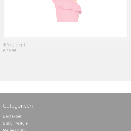
4President
€ 19,95
Categorieën
Bedtextiel
Baby lifestyle
Meisjes baby