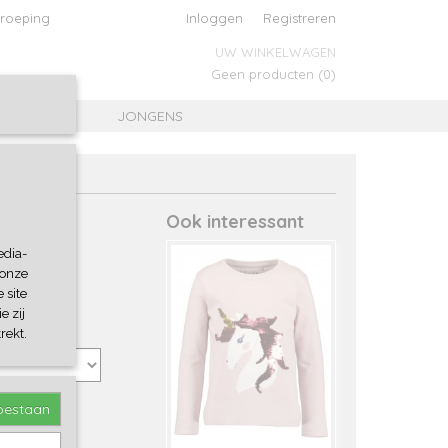
roeping
Inloggen
Registreren
UW WINKELWAGEN
Geen producten
(0)
MEISJES
JONGENS
Ook interessant
edia-
 onze
 site
e zij
rekt.
toestaan