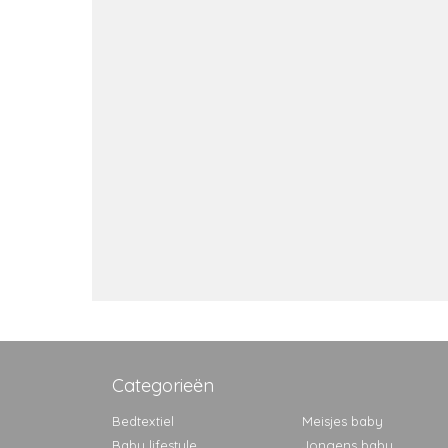
Categorieën
Bedtextiel
Meisjes baby
Baby lifestyle
Jongens baby