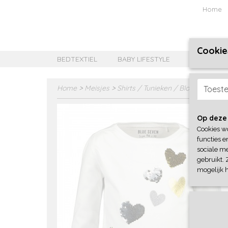
Home
Cookie
BEDTEXTIEL
BABY LIFESTYLE
MEISJES B
Home
>
Meisjes
>
Shirts / Tunieken / Blouses
>
Blue
Toest
Op deze
Cookies w
functies e
sociale me
gebruikt. 
mogelijk 