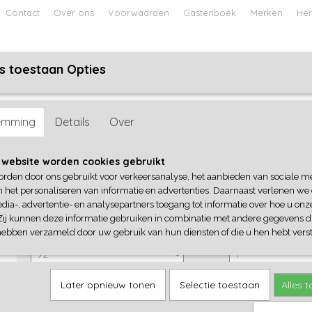
Contact
Over ons
Voorwaarden
Gastenboek
Merken
Her
s toestaan Opties
ABY
JONGENS BABY
UNISEX BABY
FEETJE PYJAMA
 Seven
emming
Details
Over
Blue Seven
 website worden cookies gebruikt
orden door ons gebruikt voor verkeersanalyse, het aanbieden van sociale m
€ 19,99
(inclusief btw 21%)
n het personaliseren van informatie en advertenties. Daarnaast verlenen we
dia-, advertentie- en analysepartners toegang tot informatie over hoe u onze
✓
Op voorraad
Zij kunnen deze informatie gebruiken in combinatie met andere gegevens di
Blue Seven
Aantal
hebben verzameld door uw gebruik van hun diensten of die u hen hebt verst
Later opnieuw tonen
Selectie toestaan
Alles 
IN WINKELWAGEN