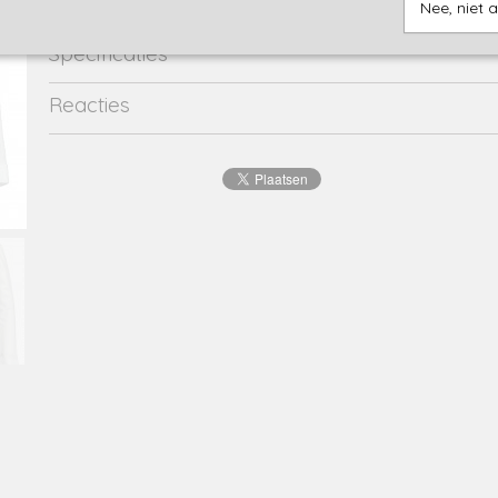
Nee, niet 
Specificaties
Productcode
750712/w-19235
Reacties
Productcode leverancier
750712/w