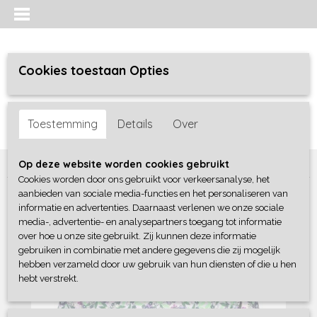
Cookies toestaan Opties
Inloggen
Registreren
UW WINKELWAGEN
Toestemming
Details
Over
Geen producten
(0)
Home
>
Meisjes
>
Shirts / Tunieken / Blouses
>
B-Nosy
Op deze website worden cookies gebruikt
Cookies worden door ons gebruikt voor verkeersanalyse, het
aanbieden van sociale media-functies en het personaliseren van
informatie en advertenties. Daarnaast verlenen we onze sociale
media-, advertentie- en analysepartners toegang tot informatie
over hoe u onze site gebruikt. Zij kunnen deze informatie
gebruiken in combinatie met andere gegevens die zij mogelijk
hebben verzameld door uw gebruik van hun diensten of die u hen
hebt verstrekt.