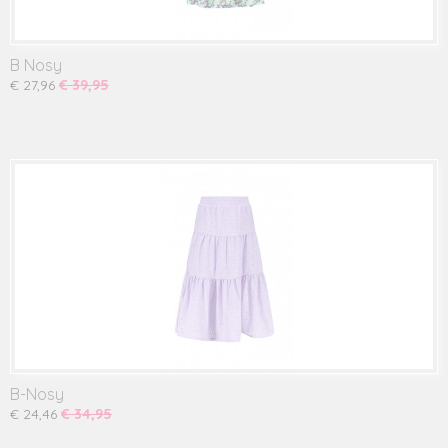
B Nosy
€ 27,96
€ 39,95
B-Nosy
€ 24,46
€ 34,95