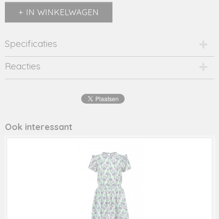
IN WINKELWAGEN
Specificaties
Productcode
Reacties
y402-5121-915-19581
EAN code
8720859
Productcode leverancier
y402-5121
Ook interessant