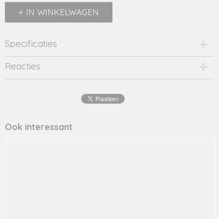
IN WINKELWAGEN
Specificaties
Productcode
Reacties
Y402-5430-004-20005
EAN code
8720859
Productcode leverancier
Y402-5430
Ook interessant