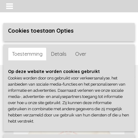
Cookies toestaan Opties
Inloggen
Registreren
UW WINKELWAGEN
Toestemming
Details
Over
Geen producten
(0)
Home
>
Meisjes
>
Shirts / Tunieken / Blouses
>
B-Nosy
Op deze website worden cookies gebruikt
Cookies worden door ons gebruikt voor verkeersanalyse, het
aanbieden van sociale media-functies en het personaliseren van
informatie en advertenties. Daarnaast verlenen we onze sociale
media-, advertentie- en analysepartners toegang tot informatie
over hoe u onze site gebruikt. Zij kunnen deze informatie
gebruiken in combinatie met andere gegevens die zij mogelijk
hebben verzameld door uw gebruik van hun diensten of die u hen
hebt verstrekt.