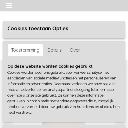
Cookies toestaan Opties
Inloggen
Registreren
UW WINKELWAGEN
Toestemming
Details
Over
Geen producten
(0)
Home
>
Meisjes
>
Shirts / Tunieken / Blouses
>
No Way Monday
Op deze website worden cookies gebruikt
Cookies worden door ons gebruikt voor verkeersanalyse, het
aanbieden van sociale media-functies en het personaliseren van
informatie en advertenties. Daarnaast verlenen we onze sociale
media-, advertentie- en analysepartners toegang tot informatie
over hoe u onze site gebruikt. Zij kunnen deze informatie
gebruiken in combinatie met andere gegevens die zij mogelijk
hebben verzameld door uw gebruik van hun diensten of die u hen
hebt verstrekt.