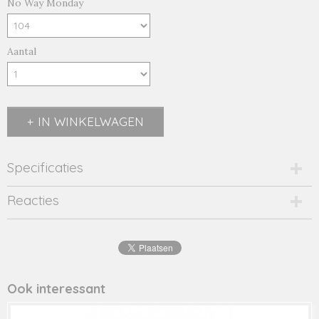
No Way Monday
Aantal
IN WINKELWAGEN
Specificaties
Productcode
Reacties
R50077-1-20119
EAN code
8720815
Productcode leverancier
R50077
Ook interessant