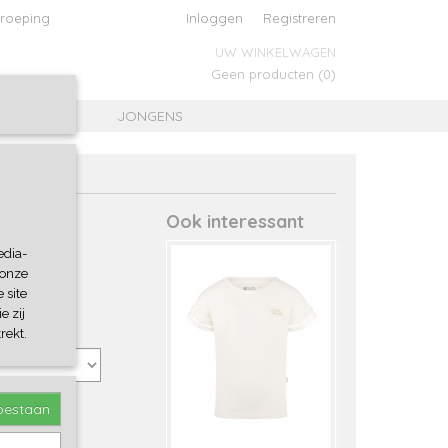
roeping
Inloggen
Registreren
UW WINKELWAGEN
Geen producten
(0)
MEISJES
JONGENS
Ook interessant
edia-
 onze
 site
e zij
rekt.
toestaan