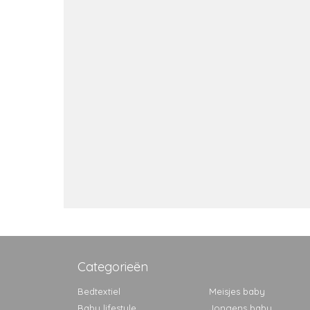
Categorieën
Bedtextiel
Meisjes baby
Baby lifestyle
Jongens baby