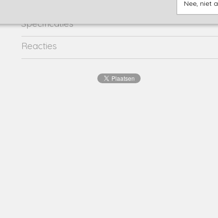
Nee, niet 
Specificaties
Productcode
SS24KGN30008-002
Reacties
EAN code
8720834
Productcode leverancier
SS24KGN30003