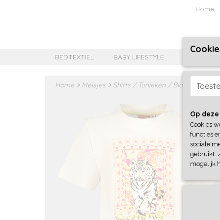
Home
Cookie
BEDTEXTIEL
BABY LIFESTYLE
MEISJES B
Home
>
Meisjes
>
Shirts / Tunieken / Blouses
>
Ving
Toest
Op deze
Cookies w
functies e
sociale me
gebruikt. 
mogelijk 