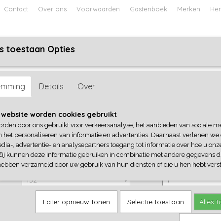
Contact
Over ons
Voorwaarden
Gastenboek
Merken
Her
s toestaan Opties
ABY
JONGENS BABY
UNISEX BABY
FEETJE PYJAMA
ino
emming
Details
Over
Vingino
 website worden cookies gebruikt
orden door ons gebruikt voor verkeersanalyse, het aanbieden van sociale m
€ 24,99
(inclusief btw 21%)
n het personaliseren van informatie en advertenties. Daarnaast verlenen we
dia-, advertentie- en analysepartners toegang tot informatie over hoe u onze
✓
Op voorraad
Zij kunnen deze informatie gebruiken in combinatie met andere gegevens di
Vingino
Aantal
hebben verzameld door uw gebruik van hun diensten of die u hen hebt verst
Later opnieuw tonen
Selectie toestaan
Alles 
IN WINKELWAGEN