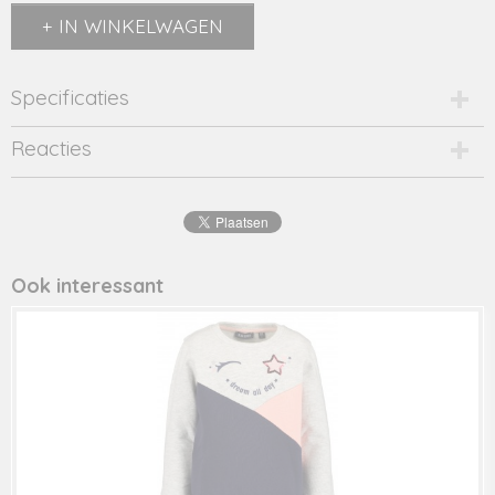
IN WINKELWAGEN
Specificaties
Productcode
Reacties
2365-13462
EAN code
8720173
Productcode leverancier
Y208-5364
Ook interessant