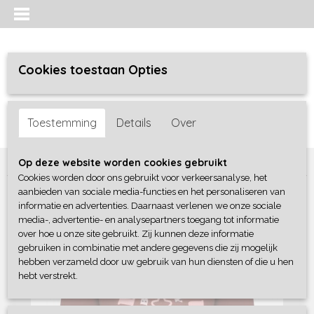
Cookies toestaan Opties
Inloggen
Registreren
UW WINKELWAGEN
Toestemming
Details
Over
Geen producten
(0)
Home
>
Meisjes
>
Truien / sweaters / vesten
>
B-Nosy
Op deze website worden cookies gebruikt
Cookies worden door ons gebruikt voor verkeersanalyse, het
aanbieden van sociale media-functies en het personaliseren van
informatie en advertenties. Daarnaast verlenen we onze sociale
media-, advertentie- en analysepartners toegang tot informatie
over hoe u onze site gebruikt. Zij kunnen deze informatie
gebruiken in combinatie met andere gegevens die zij mogelijk
hebben verzameld door uw gebruik van hun diensten of die u hen
hebt verstrekt.