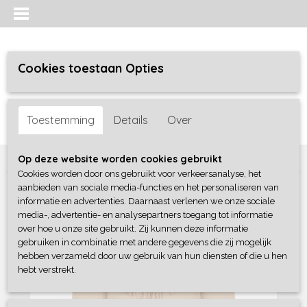
Cookies toestaan Opties
Inloggen
Registreren
UW WINKELWAGEN
Toestemming
Details
Over
Geen producten
(0)
Home
>
Meisjes
>
Truien / sweaters / vesten
>
No Way Monday
Op deze website worden cookies gebruikt
Cookies worden door ons gebruikt voor verkeersanalyse, het
aanbieden van sociale media-functies en het personaliseren van
informatie en advertenties. Daarnaast verlenen we onze sociale
media-, advertentie- en analysepartners toegang tot informatie
over hoe u onze site gebruikt. Zij kunnen deze informatie
gebruiken in combinatie met andere gegevens die zij mogelijk
hebben verzameld door uw gebruik van hun diensten of die u hen
hebt verstrekt.