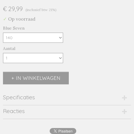
€ 29,99
(inclusief btw 21%)
✓
Op voorraad
Blue Seven
Aantal
IN WINKELWAGEN
Specificaties
Productcode
Reacties
2501-14306
EAN code
4063948