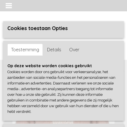
Cookies toestaan Opties
Inloggen
Registreren
UW WINKELWAGEN
Toestemming
Details
Over
Geen producten
(0)
Home
>
Meisjes
>
Truien / sweaters / vesten
>
Blue Seven
Op deze website worden cookies gebruikt
Cookies worden door ons gebruikt voor verkeersanalyse, het
aanbieden van sociale media-functies en het personaliseren van
informatie en advertenties. Daarnaast verlenen we onze sociale
media-, advertentie- en analysepartners toegang tot informatie
over hoe u onze site gebruikt. Zij kunnen deze informatie
gebruiken in combinatie met andere gegevens die zij mogelijk
hebben verzameld door uw gebruik van hun diensten of die u hen
hebt verstrekt.