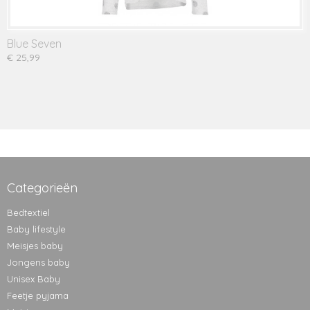
Blue Seven
€ 25,99
Categorieën
Bedtextiel
Baby lifestyle
Meisjes baby
Jongens baby
Unisex Baby
Feetje pyjama