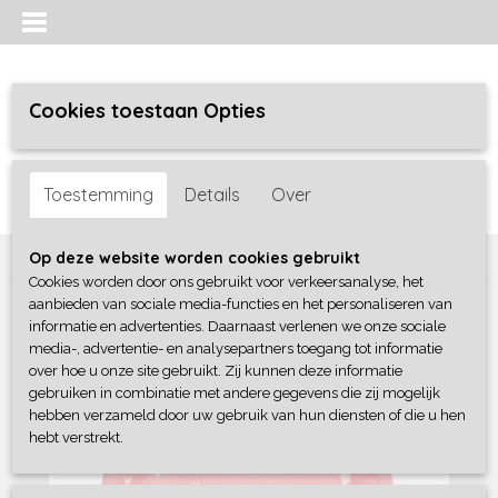
Cookies toestaan Opties
Inloggen
Registreren
UW WINKELWAGEN
Toestemming
Details
Over
Geen producten
(0)
Home
>
Meisjes
>
Truien / sweaters / vesten
>
Blue Seven
Op deze website worden cookies gebruikt
Cookies worden door ons gebruikt voor verkeersanalyse, het
aanbieden van sociale media-functies en het personaliseren van
informatie en advertenties. Daarnaast verlenen we onze sociale
media-, advertentie- en analysepartners toegang tot informatie
over hoe u onze site gebruikt. Zij kunnen deze informatie
gebruiken in combinatie met andere gegevens die zij mogelijk
hebben verzameld door uw gebruik van hun diensten of die u hen
hebt verstrekt.