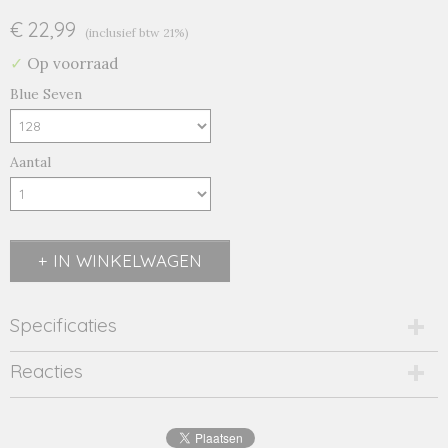
€ 22,99
(inclusief btw 21%)
✓
Op voorraad
Blue Seven
Aantal
IN WINKELWAGEN
Specificaties
Productcode
Reacties
717593-15857
EAN code
4066646