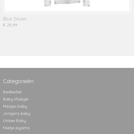
Blue Seven
€ 25,99
Categorieën
Bedtextiel
Baby lifestyle
Meisjes baby
Jongens baby
Unisex Baby
Feetje pyjama