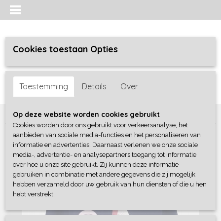
Cookies toestaan Opties
Inloggen
Registreren
UW WINKELWAGEN
Toestemming
Details
Over
Geen producten
(0)
Home
>
Meisjes
>
Truien / sweaters / vesten
>
Blue Seven
Op deze website worden cookies gebruikt
Cookies worden door ons gebruikt voor verkeersanalyse, het
aanbieden van sociale media-functies en het personaliseren van
informatie en advertenties. Daarnaast verlenen we onze sociale
media-, advertentie- en analysepartners toegang tot informatie
over hoe u onze site gebruikt. Zij kunnen deze informatie
gebruiken in combinatie met andere gegevens die zij mogelijk
hebben verzameld door uw gebruik van hun diensten of die u hen
hebt verstrekt.