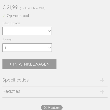
€ 21,99
(inclusief btw 21%)
✓
Op voorraad
Blue Seven
Aantal
IN WINKELWAGEN
Specificaties
Productcode
Reacties
764659/n-17713
Productcode leverancier
764659