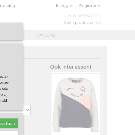
roeping
Inloggen
Registreren
UW WINKELWAGEN
Geen producten
(0)
MEISJES
JONGENS
Ook interessant
edia-
 onze
 site
e zij
rekt.
toestaan