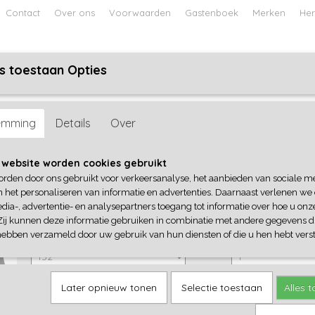
Contact
Over ons
Voorwaarden
Gastenboek
Merken
Her
s toestaan Opties
ABY
JONGENS BABY
UNISEX BABY
FEETJE PYJAMA
 Seven
emming
Details
Over
Blue Seven
 website worden cookies gebruikt
orden door ons gebruikt voor verkeersanalyse, het aanbieden van sociale m
€ 34,99
(inclusief btw 21%)
n het personaliseren van informatie en advertenties. Daarnaast verlenen we
dia-, advertentie- en analysepartners toegang tot informatie over hoe u onze
✓
Op voorraad
Zij kunnen deze informatie gebruiken in combinatie met andere gegevens di
Blue Seven
Aantal
hebben verzameld door uw gebruik van hun diensten of die u hen hebt verst
Later opnieuw tonen
Selectie toestaan
Alles 
IN WINKELWAGEN