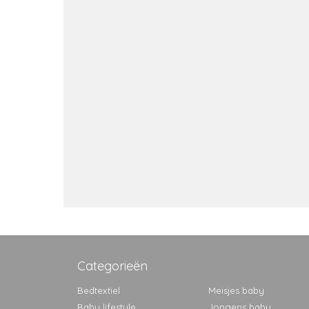
Categorieën
Bedtextiel
Meisjes baby
Baby lifestyle
Jongens baby