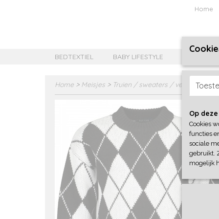
Home
Cookie
BEDTEXTIEL
BABY LIFESTYLE
MEISJES B
Home
>
Meisjes
>
Truien / sweaters / vesten
>
Blue
Toest
Op deze
Cookies w
functies e
sociale me
gebruikt. 
mogelijk 