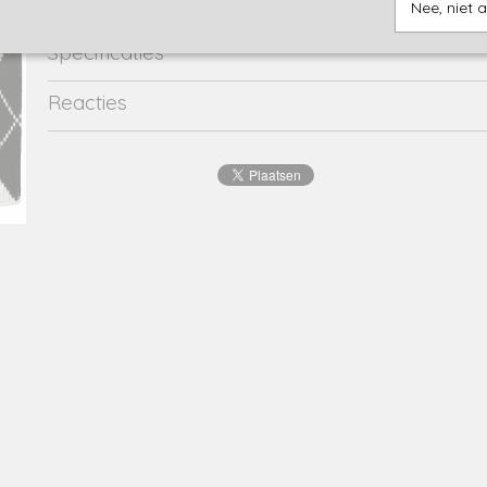
Nee, niet 
Specificaties
Productcode
576224-17849
Reacties
Productcode leverancier
576224