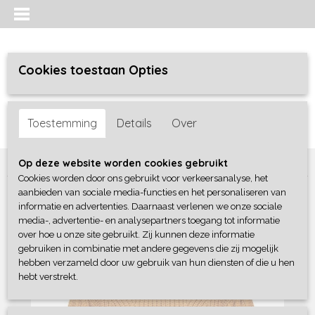
Cookies toestaan Opties
Inloggen
Registreren
UW WINKELWAGEN
Toestemming
Details
Over
Geen producten
(0)
Home
>
Meisjes
>
Truien / sweaters / vesten
>
B-Nosy
Op deze website worden cookies gebruikt
Cookies worden door ons gebruikt voor verkeersanalyse, het
aanbieden van sociale media-functies en het personaliseren van
informatie en advertenties. Daarnaast verlenen we onze sociale
media-, advertentie- en analysepartners toegang tot informatie
over hoe u onze site gebruikt. Zij kunnen deze informatie
gebruiken in combinatie met andere gegevens die zij mogelijk
hebben verzameld door uw gebruik van hun diensten of die u hen
hebt verstrekt.