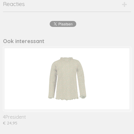
Productcode
Reacties
door-1-18522
Productcode leverancier
door
Ook interessant
4President
€ 24,95