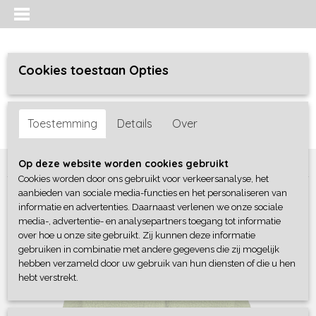
Cookies toestaan Opties
Inloggen
Registreren
UW WINKELWAGEN
Toestemming
Details
Over
Geen producten
(0)
Home
>
Meisjes
>
Truien / sweaters / vesten
>
4President
Op deze website worden cookies gebruikt
Cookies worden door ons gebruikt voor verkeersanalyse, het
aanbieden van sociale media-functies en het personaliseren van
informatie en advertenties. Daarnaast verlenen we onze sociale
media-, advertentie- en analysepartners toegang tot informatie
over hoe u onze site gebruikt. Zij kunnen deze informatie
gebruiken in combinatie met andere gegevens die zij mogelijk
hebben verzameld door uw gebruik van hun diensten of die u hen
hebt verstrekt.