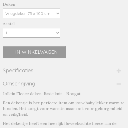
Deken
Aantal
IN WINKELWAGEN
Specificaties
Productcode
Omschrijving
nougat-1-18847
Jollein Fleece deken Basic knit - Nougat
Productcode leverancier
nougat
Een dekentje is het perfecte item om jouw baby lekker warm te
Afmetingen (l,b,h)
houden. Het zorgt voor warmte maar ook voor geborgenheid
150 x 100 x 0 cm
en veiligheid.
Het dekentje heeft een heerlijk fluweelzachte fleece aan de