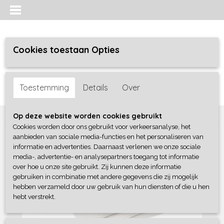
Cookies toestaan Opties
Inloggen
Registreren
UW WINKELWAGEN
Toestemming
Details
Over
Geen producten
(0)
Home
>
Baby lifestyle
>
Dekens
>
Jollein Fleece Deken - Nougat
Op deze website worden cookies gebruikt
Cookies worden door ons gebruikt voor verkeersanalyse, het
aanbieden van sociale media-functies en het personaliseren van
informatie en advertenties. Daarnaast verlenen we onze sociale
media-, advertentie- en analysepartners toegang tot informatie
over hoe u onze site gebruikt. Zij kunnen deze informatie
gebruiken in combinatie met andere gegevens die zij mogelijk
hebben verzameld door uw gebruik van hun diensten of die u hen
hebt verstrekt.