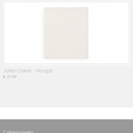
Jollein Deken - Nougat
€ 21,99
Categorieën