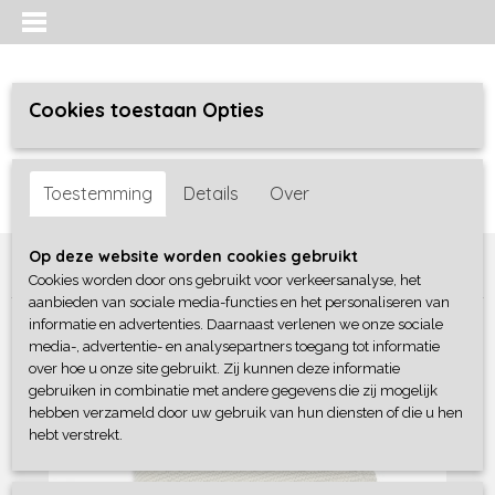
Cookies toestaan Opties
Inloggen
Registreren
UW WINKELWAGEN
Toestemming
Details
Over
Geen producten
(0)
Home
>
Baby lifestyle
>
Dekens
>
Jollein Fleece Deken - Olive
Op deze website worden cookies gebruikt
Green
Cookies worden door ons gebruikt voor verkeersanalyse, het
aanbieden van sociale media-functies en het personaliseren van
informatie en advertenties. Daarnaast verlenen we onze sociale
media-, advertentie- en analysepartners toegang tot informatie
over hoe u onze site gebruikt. Zij kunnen deze informatie
gebruiken in combinatie met andere gegevens die zij mogelijk
hebben verzameld door uw gebruik van hun diensten of die u hen
hebt verstrekt.