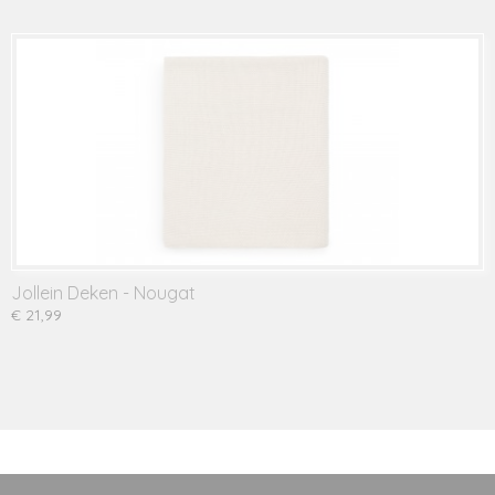
Jollein Deken - Nougat
€ 21,99