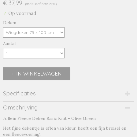
€ 37,99
(inclusief btw 21%)
✓
Op voorraad
Deken
Aantal
IN WINKELWAGEN
Specificaties
Productcode
Omschrijving
olive green-1-18856
Jollein Fleece Deken Basic Knit - Olive Green
Productcode leverancier
olive green
Het fijne dekentje is effen van kleur, heeft een fijn breisel en
een fleecevoering.