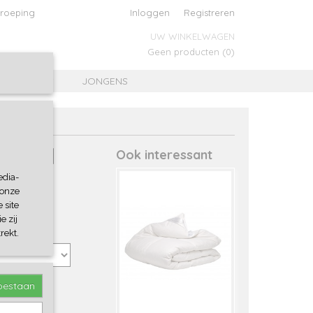
roeping
Inloggen
Registreren
UW WINKELWAGEN
Geen producten
(0)
MEISJES
JONGENS
Dekbed
Ook interessant
edia-
 onze
 site
e zij
rekt.
toestaan