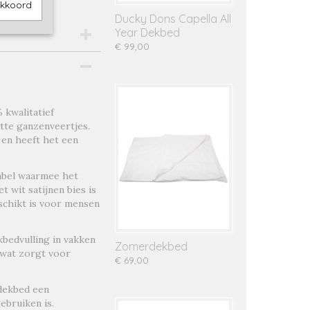
akkoord
Ducky Dons Capella All
Year Dekbed
€ 99,00
 kwalitatief
tte ganzenveertjes.
n en heeft het een
label waarmee het
 wit satijnen bies is
schikt is voor mensen
bedvulling in vakken
Zomerdekbed
d wat zorgt voor
€ 69,00
 dekbed een
ebruiken is.