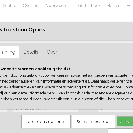
Contact
Over ons
Voorwaarden
Gastenboek
Merken
Her
s toestaan Opties
ABY
JONGENS BABY
UNISEX BABY
FEETJE PYJAMA
s All Year Dekbed
emming
Details
Over
Ducky Dons Taurus All Year 
 website worden cookies gebruikt
orden door ons gebruikt voor verkeersanalyse, het aanbieden van sociale m
€ 359,00
(inclusief btw 21%)
n het personaliseren van informatie en advertenties. Daarnaast verlenen we
dia-, advertentie- en analysepartners toegang tot informatie over hoe u onze
✓
Op voorraad
Zij kunnen deze informatie gebruiken in combinatie met andere gegevens di
Maat
Aantal
hebben verzameld door uw gebruik van hun diensten of die u hen hebt verst
Later opnieuw tonen
Selectie toestaan
Alles 
IN WINKELWAGEN