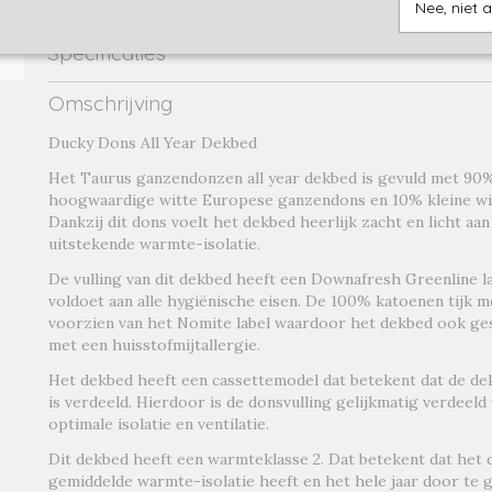
Nee, niet 
Specificaties
Productcode
taurus-19149
Omschrijving
Productcode leverancier
taurus
Ducky Dons All Year Dekbed
Het Taurus ganzendonzen all year dekbed is gevuld met 90%
hoogwaardige witte Europese ganzendons en 10% kleine wi
Dankzij dit dons voelt het dekbed heerlijk zacht en licht aa
uitstekende warmte-isolatie.
De vulling van dit dekbed heeft een Downafresh Greenline 
voldoet aan alle hygiënische eisen. De 100% katoenen tijk met
voorzien van het Nomite label waardoor het dekbed ook ge
met een huisstofmijtallergie.
Het dekbed heeft een cassettemodel dat betekent dat de dek
is verdeeld. Hierdoor is de donsvulling gelijkmatig verdeel
optimale isolatie en ventilatie.
Dit dekbed heeft een warmteklasse 2. Dat betekent dat het
gemiddelde warmte-isolatie heeft en het hele jaar door te g