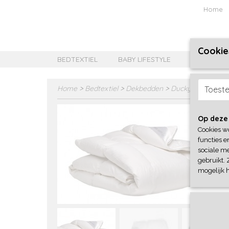
Home
Cookie
BEDTEXTIEL
BABY LIFESTYLE
MEISJES B
Home
>
Bedtextiel
>
Dekbedden
>
Ducky Dons Tauru
Toest
Op deze
Cookies w
functies e
sociale me
gebruikt. 
mogelijk 