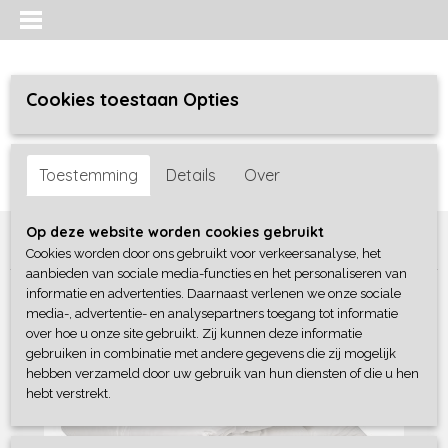
Cookies toestaan Opties
Inloggen
Registreren
UW WINKELWAGEN
Toestemming
Details
Over
Geen producten
(0)
Home
>
Bedtextiel
>
Dekbedden
>
Ducky Dons Capella All Year
Op deze website worden cookies gebruikt
Dekbed
Cookies worden door ons gebruikt voor verkeersanalyse, het
aanbieden van sociale media-functies en het personaliseren van
informatie en advertenties. Daarnaast verlenen we onze sociale
media-, advertentie- en analysepartners toegang tot informatie
over hoe u onze site gebruikt. Zij kunnen deze informatie
gebruiken in combinatie met andere gegevens die zij mogelijk
hebben verzameld door uw gebruik van hun diensten of die u hen
hebt verstrekt.