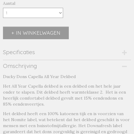
Aantal
IN WINKELWAGEN
Specificaties
Productcode
Omschrijving
capella2-19151
Ducky Dons Capella All Year Dekbed
Productcode leverancier
capella2
Het All Year Capella dekbed is een dekbed om het hele jaar
onder te slapen. Dit dekbed heeft warmteklasse 2. Het is een
heerlijk comfortabel dekbed gevult met 15% eendendons en
85% eendenveertjes.
Het dekbed heeft een 100% katoenen tijk en is voorzien van
het Nomite label, wat betekent dat het dekbed geschikt is voor
mensen met een huisstofmijtallergie. Het Downafresh label
garandeert dat het dons zorgvuldig is gereinigd en gedroogd