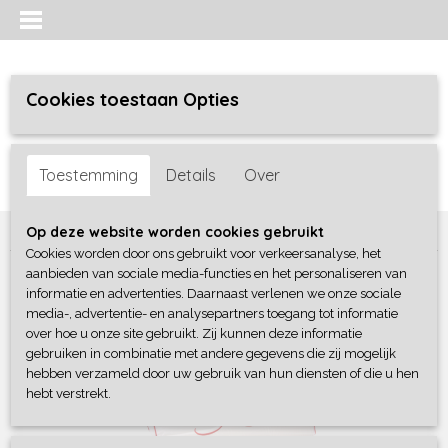
Cookies toestaan Opties
Inloggen
Registreren
UW WINKELWAGEN
Toestemming
Details
Over
Geen producten
(0)
Home
>
Bedtextiel
>
Kussens
>
Silvana Support Rood
Op deze website worden cookies gebruikt
Cookies worden door ons gebruikt voor verkeersanalyse, het
aanbieden van sociale media-functies en het personaliseren van
informatie en advertenties. Daarnaast verlenen we onze sociale
media-, advertentie- en analysepartners toegang tot informatie
over hoe u onze site gebruikt. Zij kunnen deze informatie
gebruiken in combinatie met andere gegevens die zij mogelijk
hebben verzameld door uw gebruik van hun diensten of die u hen
hebt verstrekt.