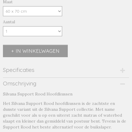
Maat
Aantal
IN WINKELWAGEN
Specificaties
Productcode
Omschrijving
rood-1
Silvana Support Rood Hoofdkussen
Productcode leverancier
rood
Het Silvana Support Rood hoofdkussen is de zachtste en
dunste variant uit de Silvana Support collectie. Met name
geschikt voor als u op een uiterst zacht matras of waterbed
slaapt en kleiner dan gemiddeld van postuur bent. Tevens is de
Support Rood het beste alternatief voor de buikslaper.