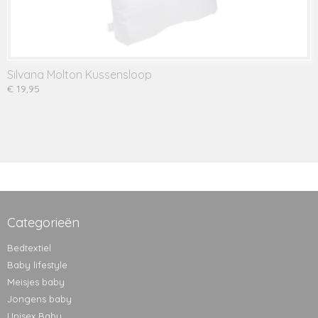
Silvana Molton Kussensloop
€ 19,95
Categorieën
Bedtextiel
Baby lifestyle
Meisjes baby
Jongens baby
Unisex Baby