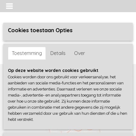
Cookies toestaan Opties
Inloggen
Registreren
UW WINKELWAGEN
Toestemming
Details
Over
Geen producten
(0)
Home
>
Bedtextiel
>
Kussens
>
Silvana Support Oranje
Op deze website worden cookies gebruikt
Cookies worden door ons gebruikt voor verkeersanalyse, het
aanbieden van sociale media-functies en het personaliseren van
informatie en advertenties. Daarnaast verlenen we onze sociale
media-, advertentie- en analysepartners toegang tot informatie
over hoe u onze site gebruikt. Zij kunnen deze informatie
gebruiken in combinatie met andere gegevens die zij mogelijk
hebben verzameld door uw gebruik van hun diensten of die u hen
hebt verstrekt.