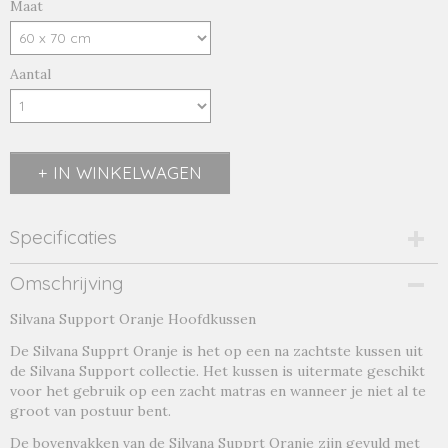
Maat
Aantal
IN WINKELWAGEN
Specificaties
Productcode
Omschrijving
oranje-19156
Silvana Support Oranje Hoofdkussen
Productcode leverancier
oranje
De Silvana Supprt Oranje is het op een na zachtste kussen uit
de Silvana Support collectie. Het kussen is uitermate geschikt
voor het gebruik op een zacht matras en wanneer je niet al te
groot van postuur bent.
De bovenvakken van de Silvana Supprt Oranje zijn gevuld met