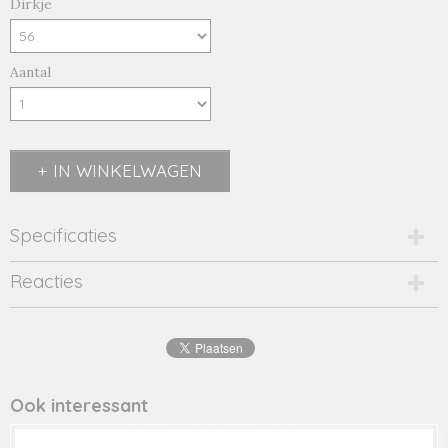
Dirkje
Aantal
IN WINKELWAGEN
Specificaties
Productcode
Reacties
34526-8748
EAN code
8719975348902
Productcode leverancier
34526
Ook interessant