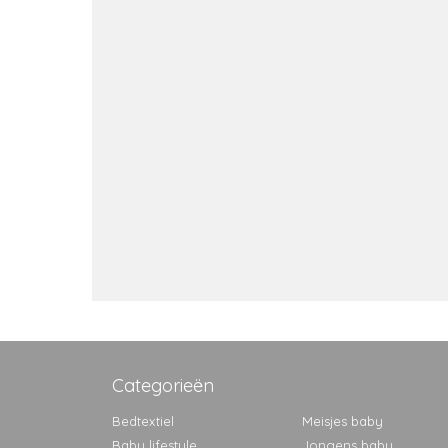
Categorieën
Bedtextiel
Meisjes baby
Baby lifestyle
Jongens baby