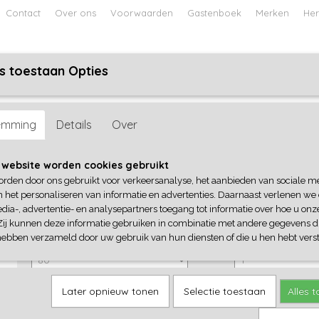
Contact
Over ons
Voorwaarden
Gastenboek
Merken
Her
s toestaan Opties
ABY
JONGENS BABY
UNISEX BABY
FEETJE PYJAMA
emming
Details
Over
Dirkje
 website worden cookies gebruikt
orden door ons gebruikt voor verkeersanalyse, het aanbieden van sociale m
€ 14,99
(inclusief btw 21%)
n het personaliseren van informatie en advertenties. Daarnaast verlenen we
dia-, advertentie- en analysepartners toegang tot informatie over hoe u onze
✓
Op voorraad
Zij kunnen deze informatie gebruiken in combinatie met andere gegevens di
Dirkje
Aantal
hebben verzameld door uw gebruik van hun diensten of die u hen hebt verst
Later opnieuw tonen
Selectie toestaan
Alles 
IN WINKELWAGEN