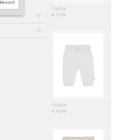
akkoord
Feetje
€ 17,99
Feetje
€ 15,99