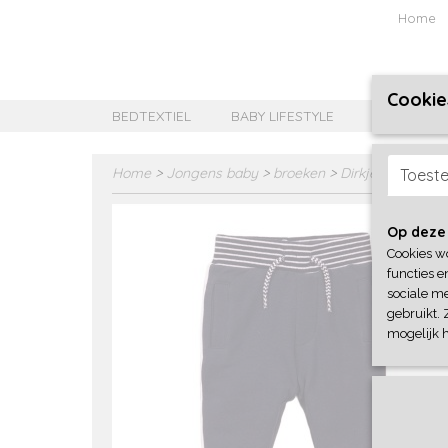
Home
Cookie
BEDTEXTIEL
BABY LIFESTYLE
MEISJES B
Home
>
Jongens baby
>
broeken
>
Dirkje
Toest
Op deze
Cookies w
functies e
sociale me
gebruikt. 
mogelijk 