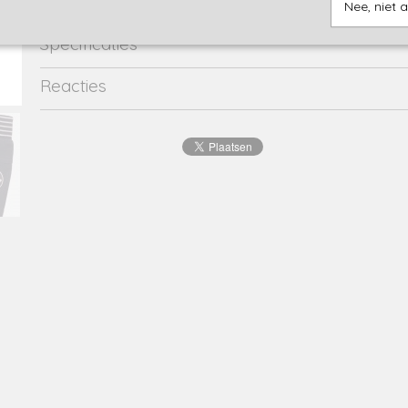
Nee, niet 
Specificaties
Productcode
1827-10331
Reacties
EAN code
8719975
Productcode leverancier
38579