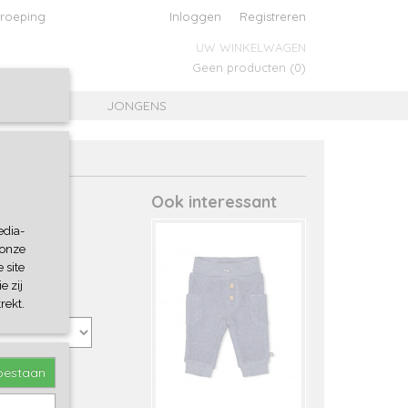
roeping
Inloggen
Registreren
UW WINKELWAGEN
Geen producten
(0)
MEISJES
JONGENS
Ook interessant
edia-
 onze
 site
e zij
rekt.
toestaan