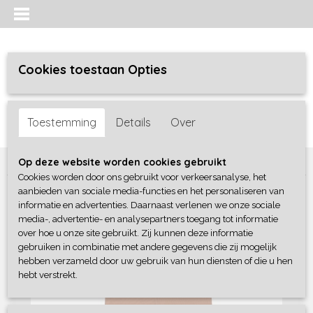
Cookies toestaan Opties
Inloggen
Registreren
UW WINKELWAGEN
Toestemming
Details
Over
Geen producten
(0)
Home
>
Jongens baby
>
broeken
>
Frogs and Dogs
Op deze website worden cookies gebruikt
Cookies worden door ons gebruikt voor verkeersanalyse, het
aanbieden van sociale media-functies en het personaliseren van
informatie en advertenties. Daarnaast verlenen we onze sociale
media-, advertentie- en analysepartners toegang tot informatie
over hoe u onze site gebruikt. Zij kunnen deze informatie
gebruiken in combinatie met andere gegevens die zij mogelijk
hebben verzameld door uw gebruik van hun diensten of die u hen
hebt verstrekt.