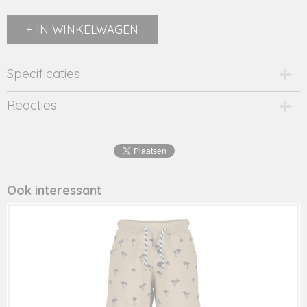
IN WINKELWAGEN
Specificaties
Productcode
Reacties
2450-13993
EAN code
8716662
Productcode leverancier
22081003
Ook interessant