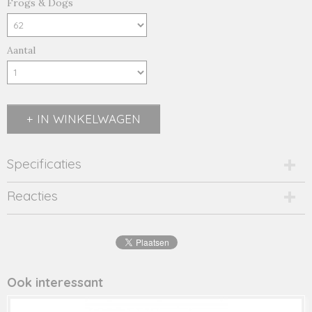
Frogs & Dogs
Aantal
IN WINKELWAGEN
Specificaties
Productcode
Reacties
23033016-16200
EAN code
8716662
Productcode leverancier
23033016
Ook interessant