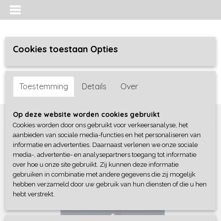
Cookies toestaan Opties
Inloggen
Registreren
UW WINKELWAGEN
Toestemming
Details
Over
Geen producten
(0)
Home
>
Jongens baby
>
broeken
>
Frogs and Dogs
Op deze website worden cookies gebruikt
Cookies worden door ons gebruikt voor verkeersanalyse, het
aanbieden van sociale media-functies en het personaliseren van
informatie en advertenties. Daarnaast verlenen we onze sociale
media-, advertentie- en analysepartners toegang tot informatie
over hoe u onze site gebruikt. Zij kunnen deze informatie
gebruiken in combinatie met andere gegevens die zij mogelijk
hebben verzameld door uw gebruik van hun diensten of die u hen
hebt verstrekt.