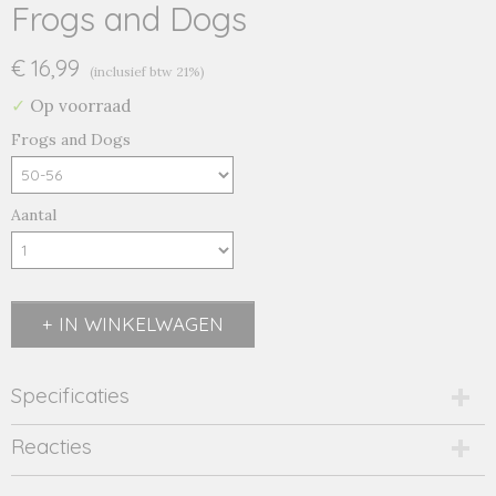
Frogs and Dogs
€ 16,99
(inclusief btw 21%)
✓
Op voorraad
Frogs and Dogs
Aantal
IN WINKELWAGEN
Specificaties
Productcode
Reacties
23093010-21125
Productcode leverancier