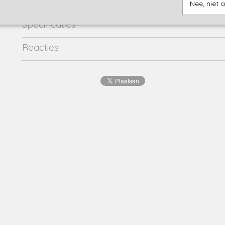
Nee, niet 
Specificaties
Productcode
24035002-21104
Reacties
EAN code
8716662
Productcode leverancier
24035002