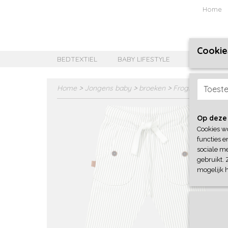
Home
Cookie
BEDTEXTIEL
BABY LIFESTYLE
MEISJES B
Home
>
Jongens baby
>
broeken
>
Frogs and Dogs
Toest
Op deze
Cookies w
functies e
sociale me
gebruikt. 
mogelijk 