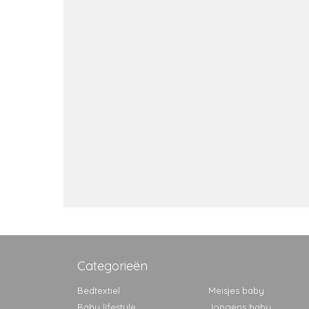
Categorieën
Bedtextiel
Meisjes baby
Baby lifestyle
Jongens baby