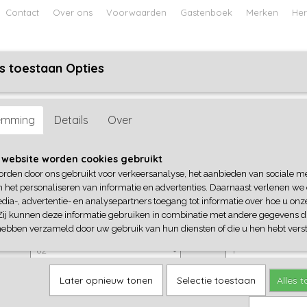
Contact
Over ons
Voorwaarden
Gastenboek
Merken
Her
s toestaan Opties
ABY
JONGENS BABY
UNISEX BABY
FEETJE PYJAMA
emming
Details
Over
Frogs and Dogs
 website worden cookies gebruikt
orden door ons gebruikt voor verkeersanalyse, het aanbieden van sociale m
€ 24,99
(inclusief btw 21%)
n het personaliseren van informatie en advertenties. Daarnaast verlenen we
dia-, advertentie- en analysepartners toegang tot informatie over hoe u onze
✓
Op voorraad
Zij kunnen deze informatie gebruiken in combinatie met andere gegevens di
Frogs and Dogs
Aantal
hebben verzameld door uw gebruik van hun diensten of die u hen hebt verst
Later opnieuw tonen
Selectie toestaan
Alles 
IN WINKELWAGEN