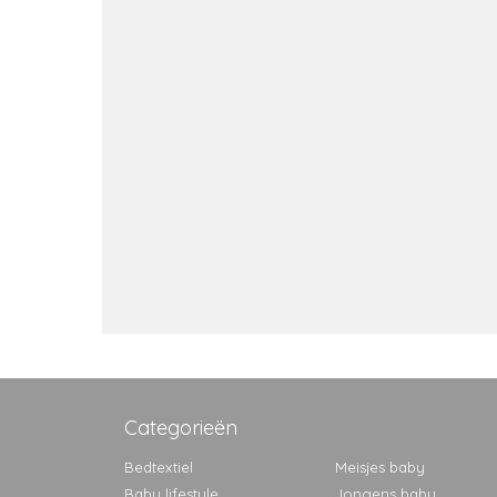
Categorieën
Bedtextiel
Meisjes baby
Baby lifestyle
Jongens baby