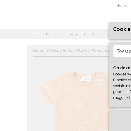
Home
Cookie
BEDTEXTIEL
BABY LIFESTYLE
MEISJES B
Home
>
Unisex Baby
>
Shirts
>
Frogs and Dogs
Toest
Op deze
Cookies w
functies e
sociale me
gebruikt. 
mogelijk 