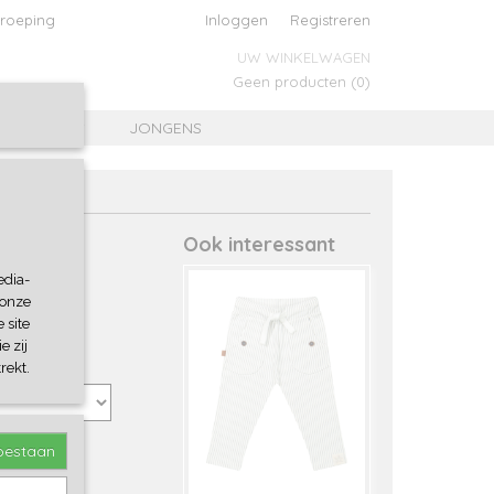
roeping
Inloggen
Registreren
UW WINKELWAGEN
Geen producten
(0)
MEISJES
JONGENS
Ook interessant
edia-
 onze
 site
e zij
rekt.
toestaan