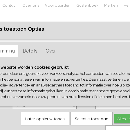
Contact
Over ons
Voorwaarden
Gastenboek
Merken
Her
s toestaan Opties
ABY
JONGENS BABY
UNISEX BABY
FEETJE PYJAMA
emming
Details
Over
Frogs and Dogs
 website worden cookies gebruikt
orden door ons gebruikt voor verkeersanalyse, het aanbieden van sociale m
€ 17,99
(inclusief btw 21%)
n het personaliseren van informatie en advertenties. Daarnaast verlenen we
dia-, advertentie- en analysepartners toegang tot informatie over hoe u onze
✓
Op voorraad
Zij kunnen deze informatie gebruiken in combinatie met andere gegevens di
Frogs and Dogs
Aantal
hebben verzameld door uw gebruik van hun diensten of die u hen hebt verst
Later opnieuw tonen
Selectie toestaan
Alles 
IN WINKELWAGEN