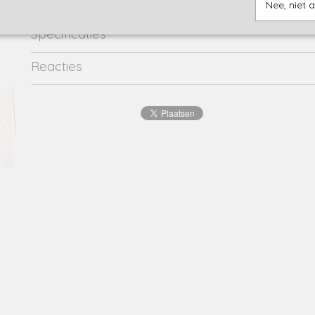
Nee, niet 
Specificaties
Productcode
24035001-21183
Reacties
EAN code
8716662
Productcode leverancier
24035001