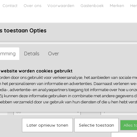
Contact
Over ons
Voorwaarden
Gastenboek
Merken
Her
s toestaan Opties
ABY
JONGENS BABY
UNISEX BABY
FEETJE PYJAMA
emming
Details
Over
Feetje
 website worden cookies gebruikt
orden door ons gebruikt voor verkeersanalyse, het aanbieden van sociale m
€ 19,99
(inclusief btw 21%)
n het personaliseren van informatie en advertenties. Daarnaast verlenen we
dia-, advertentie- en analysepartners toegang tot informatie over hoe u onze
✓
Op voorraad
Zij kunnen deze informatie gebruiken in combinatie met andere gegevens di
Maat
Aantal
hebben verzameld door uw gebruik van hun diensten of die u hen hebt verst
Later opnieuw tonen
Selectie toestaan
Alles 
IN WINKELWAGEN