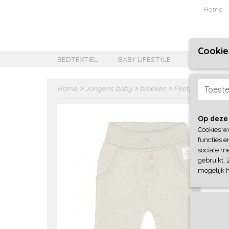
Home
Cookie
BEDTEXTIEL
BABY LIFESTYLE
MEISJES B
Home
>
Jongens baby
>
broeken
>
Feetje
Toest
Op deze
Cookies w
functies e
sociale me
gebruikt. 
mogelijk 