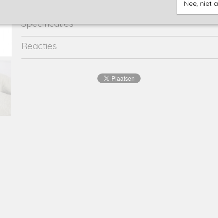
Nee, niet 
Specificaties
Productcode
52202213-22327
Reacties
Productcode leverancier
52202213