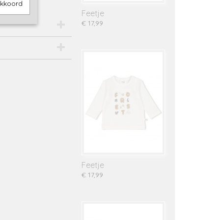
akkoord
Feetje
€ 17,99
Feetje
€ 17,99