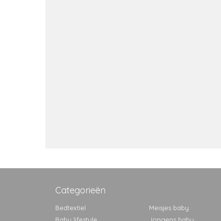
Categorieën
Bedtextiel
Meisjes baby
Baby lifestyle
Jongens baby