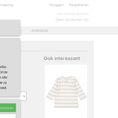
roeping
Inloggen
Registreren
UW WINKELWAGEN
Geen producten
(0)
MEISJES
JONGENS
Ook interessant
edia-
 onze
 site
e zij
rekt.
toestaan