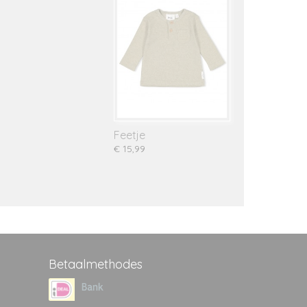
Feetje
€ 15,99
Betaalmethodes