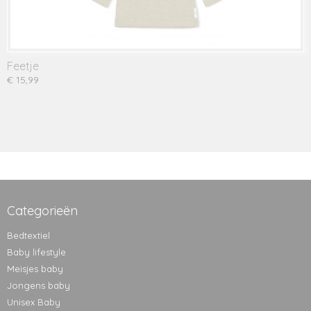
Feetje
€ 15,99
Categorieën
Bedtextiel
Baby lifestyle
Meisjes baby
Jongens baby
Unisex Baby