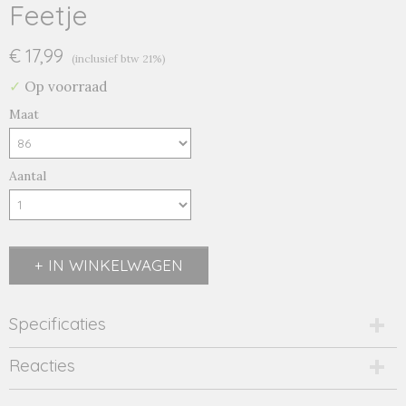
Feetje
€ 17,99
(inclusief btw 21%)
✓
Op voorraad
Maat
Aantal
IN WINKELWAGEN
Specificaties
Productcode
Reacties
51602391-22345
Productcode leverancier