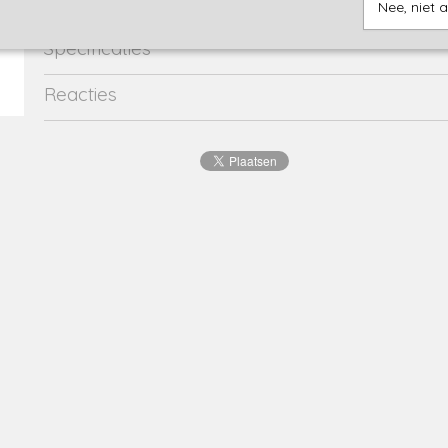
Nee, niet 
Specificaties
Productcode
2724-15587
Reacties
EAN code
8720815
Productcode leverancier
46710