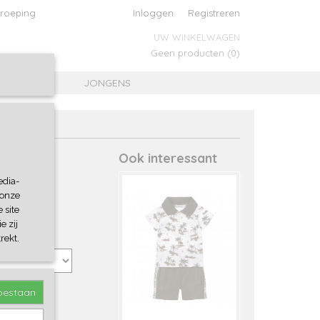
roeping
Inloggen
Registreren
UW WINKELWAGEN
Geen producten
(0)
MEISJES
JONGENS
Ook interessant
edia-
 onze
 site
e zij
rekt.
toestaan