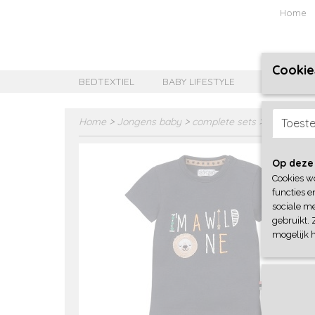
Home
Cookie
BEDTEXTIEL
BABY LIFESTYLE
MEISJES B
Home
>
Jongens baby
>
complete sets
>
Dirkje
Toest
Op deze
Cookies w
functies e
sociale me
gebruikt. 
mogelijk 