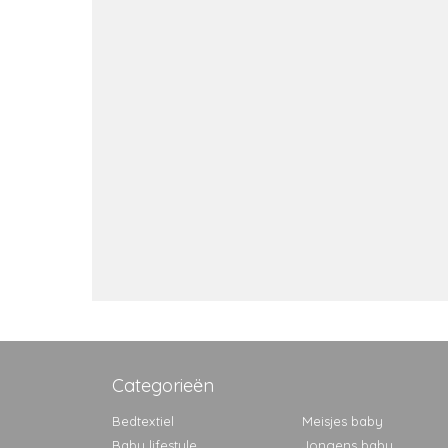
Categorieën
Bedtextiel
Meisjes baby
Baby lifestyle
Jongens baby