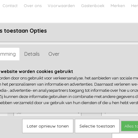
Contact
Over ons
Voorwaarden
Gastenboek
Merken
Her
s toestaan Opties
ABY
JONGENS BABY
UNISEX BABY
FEETJE PYJAMA
emming
Details
Over
Dirkje
 website worden cookies gebruikt
orden door ons gebruikt voor verkeersanalyse, het aanbieden van sociale m
€ 23,99
(inclusief btw 21%)
n het personaliseren van informatie en advertenties. Daarnaast verlenen we
dia-, advertentie- en analysepartners toegang tot informatie over hoe u onze
✓
Op voorraad
Zij kunnen deze informatie gebruiken in combinatie met andere gegevens di
Dirkje
Aantal
hebben verzameld door uw gebruik van hun diensten of die u hen hebt verst
Later opnieuw tonen
Selectie toestaan
Alles 
IN WINKELWAGEN