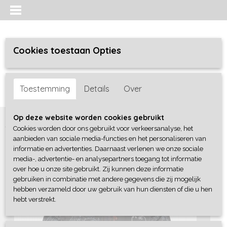
Cookies toestaan Opties
Inloggen
Registreren
UW WINKELWAGEN
Toestemming
Details
Over
Geen producten
(0)
Home
>
Jongens baby
>
Jassen / Buitenpakken
>
Blue Seven
Op deze website worden cookies gebruikt
Cookies worden door ons gebruikt voor verkeersanalyse, het
aanbieden van sociale media-functies en het personaliseren van
informatie en advertenties. Daarnaast verlenen we onze sociale
media-, advertentie- en analysepartners toegang tot informatie
over hoe u onze site gebruikt. Zij kunnen deze informatie
gebruiken in combinatie met andere gegevens die zij mogelijk
hebben verzameld door uw gebruik van hun diensten of die u hen
hebt verstrekt.