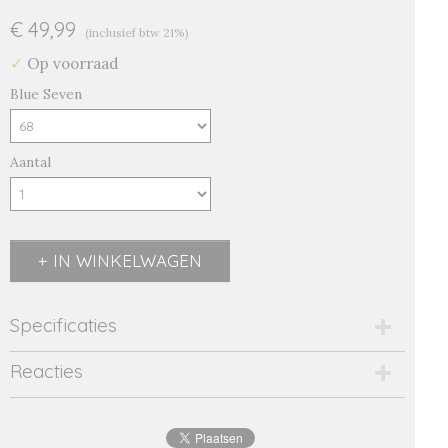
€ 49,99
(inclusief btw 21%)
✓
Op voorraad
Blue Seven
Aantal
IN WINKELWAGEN
Specificaties
Productcode
Reacties
2533-14488
EAN code
4063948