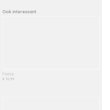
Productcode leverancier
997523
Ook interessant
Feetje
€ 32,99