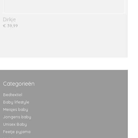
Dirkje
€ 39,99
Categorieën
Bedtextiel
Baby lifestyle
Meisjes baby
Jongens baby
Unisex Baby
Feetje pyjama