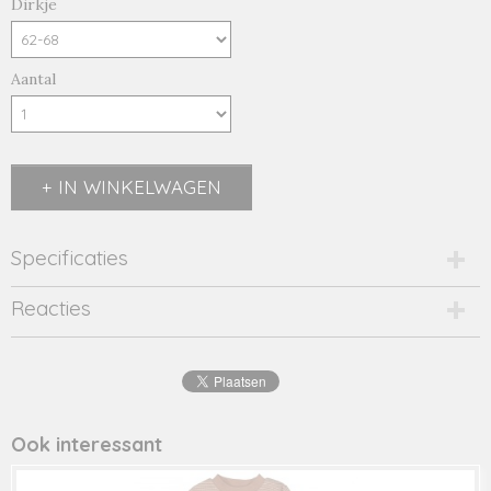
Dirkje
Aantal
IN WINKELWAGEN
Specificaties
Productcode
Reacties
Q52696-21471
Productcode leverancier
Q52696
Ook interessant