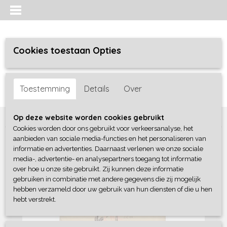
Cookies toestaan Opties
Inloggen
Registreren
UW WINKELWAGEN
Toestemming
Details
Over
Geen producten
(0)
Home
>
Jongens baby
>
shirts / polo's
>
Dirkje
Op deze website worden cookies gebruikt
Cookies worden door ons gebruikt voor verkeersanalyse, het
aanbieden van sociale media-functies en het personaliseren van
informatie en advertenties. Daarnaast verlenen we onze sociale
media-, advertentie- en analysepartners toegang tot informatie
over hoe u onze site gebruikt. Zij kunnen deze informatie
gebruiken in combinatie met andere gegevens die zij mogelijk
hebben verzameld door uw gebruik van hun diensten of die u hen
hebt verstrekt.