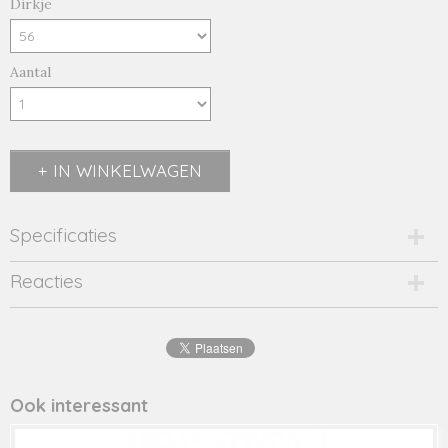
Dirkje
Aantal
IN WINKELWAGEN
Specificaties
Productcode
Reacties
2565-14700
EAN code
8719975
Productcode leverancier
42531
Ook interessant